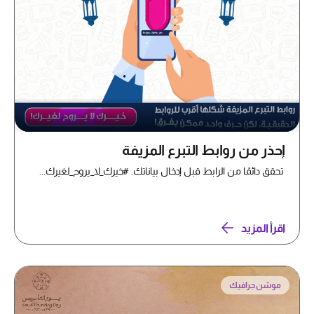
إحذر من روابط التبرع المزيفة
تحقق دائمًا من الرابط قبل إدخال بياناتك. #خيرك_لا_يروح_لغيرك...
اقرأ المزيد
موشن جرافيك