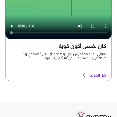
كان نفسي أكون قوية
تعملي ايه لو حد اتحرش بيكي او هددك اونلاين؟ هتنفذي ولا
هتواجهي؟ يلا نبدأ رحلتنا في #الأمان_السيبراني...
اقرأ المزيد