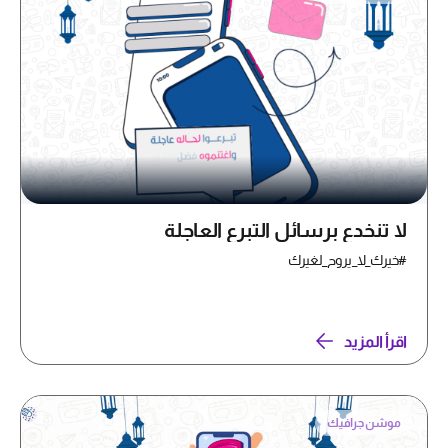
لا تنخدع برسائل التبرع العاجلة
#خيرك_لا_يروح_لغيرك
اقرأ المزيد
موشن جرافيك