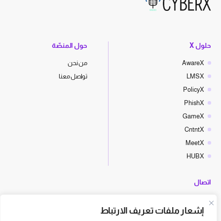
حلول X
حول المنصّة
AwareX
من نحن
LMSX
تواصل معنا
PolicyX
PhishX
GameX
CntntX
MeetX
HUBX
اتصال
hello@cyberx.world
إشعار ملفات تعريف الارتباط