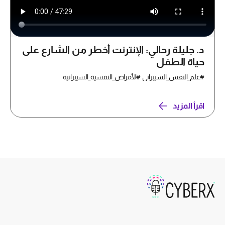
د. جليلة رحالي: الإنترنت أخطر من الشارع على
حياة الطفل
#علم_النفس_السيبراني #الأمراض_النفسية_السيبرانية
اقرأ المزيد