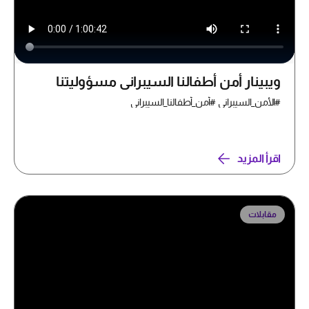
ويبينار أمن أطفالنا السيبراني مسؤوليتنا
#الأمن_السيبراني #أمن_أطفالنا_السيبراني
اقرأ المزيد
مقابلات