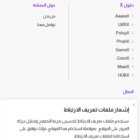
حلول X
حول المنصّة
AwareX
من نحن
LMSX
تواصل معنا
PolicyX
PhishX
GameX
CntntX
MeetX
HUBX
اتصال
hello@cyberx.world
إشعار ملفات تعريف الارتباط
أخبار سايبر إكس
نستخدم ملفات تعريف الارتباط لتحسين تجربة التصفح وتحليل حركة
المرور على الموقع. بمواصلة استخدام هذا الموقع، فإنك توافق على
استخدامنا لملفات تعريف الارتباط.