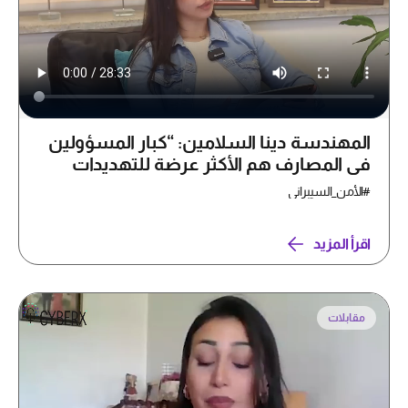
المهندسة دينا السلامين: “كبار المسؤولين
في المصارف هم الأكثر عرضة للتهديدات
السيبرانية”
#الأمن_السيبراني
اقرأ المزيد
مقابلات