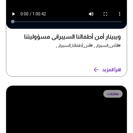
ويبينار أمن أطفالنا السيبراني مسؤوليتنا
#الأمن_السيبراني #أمن_أطفالنا_السيبراني
اقرأ المزيد
مقابلات