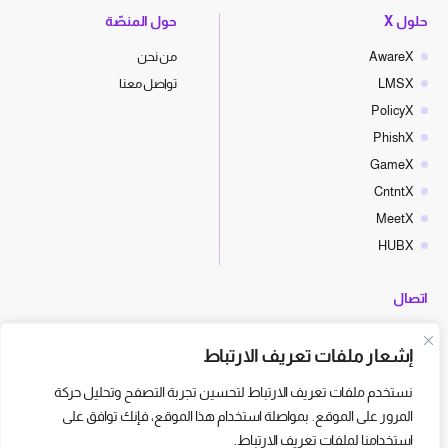
حلول X
حول المنصّة
AwareX
من نحن
LMSX
تواصل معنا
PolicyX
PhishX
GameX
CntntX
MeetX
HUBX
اتصال
hello@cyberx.world
إشعار ملفات تعريف الارتباط
أخبار سايبر إكس
نستخدم ملفات تعريف الارتباط لتحسين تجربة التصفح وتحليل حركة
المرور على الموقع. بمواصلة استخدام هذا الموقع، فإنك توافق على
استخدامنا لملفات تعريف الارتباط.