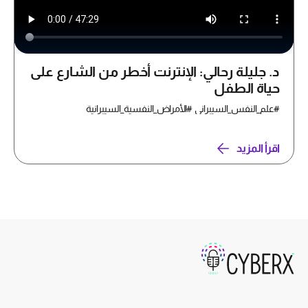
د. جليلة رحالي: الإنترنت أخطر من الشارع على
حياة الطفل
#علم_النفس_السيبراني #الأمراض_النفسية_السيبرانية
اقرأ المزيد