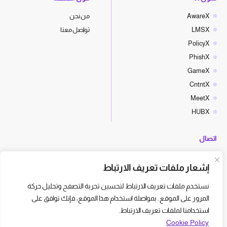
AwareX
من نحن
LMSX
تواصل معنا
PolicyX
PhishX
GameX
CntntX
MeetX
HUBX
اتصال
hello@cyberx.world
إشعار ملفات تعريف الارتباط
أخبار سايبر إكس
نستخدم ملفات تعريف الارتباط لتحسين تجربة التصفح وتحليل حركة
المرور على الموقع. بمواصلة استخدام هذا الموقع، فإنك توافق على
استخدامنا لملفات تعريف الارتباط.
Cookie Policy