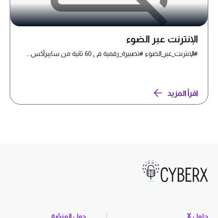
الإنترنت عبر الضوء
#الإنترنت_عبر_الضوء #تصبيرة_رقمية في 60 ثانية من سايبرأكس...
اقرأ المزيد
حلول X
حول المنصّة