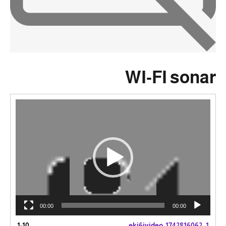
WI-FI sonar
مشغل
الفيديو
00:00
00:00
1:10
ekj6jvideo_1742816062
1.