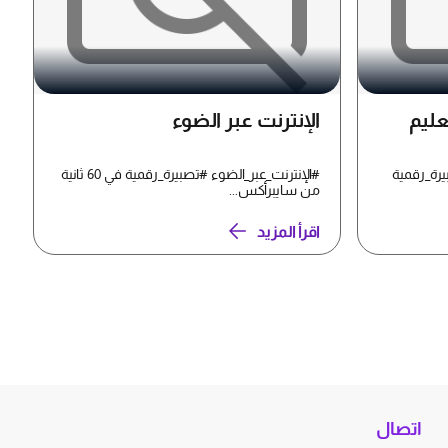
عليم
الإنترنت عبر الضوء
يرة_رقمية
#الإنترنت_عبر_الضوء #تصبيرة_رقمية في 60 ثانية
من سايبرأكس...
اقرأ المزيد
اتصال