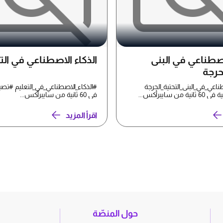
اصطناعي في البنى
الذكاء الاصطناعي في الت
لحرجة
ناعي_في_البنى_التحتية_الحرجة
#الذكاء_الاصطناعي_في_التعليم #تصب
ن سايبرأكس...
في 60 ثانية من سايبرأكس...
اقرأ المزيد
حول المنصّة