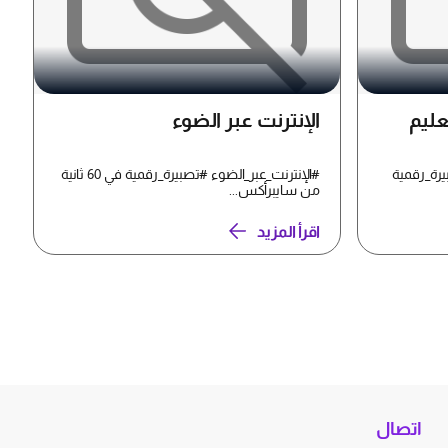
عليم
الإنترنت عبر الضوء
يرة_رقمية
#الإنترنت_عبر_الضوء #تصبيرة_رقمية في 60 ثانية
من سايبرأكس...
اقرأ المزيد
اتصال