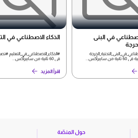
اصطناعي في البنى
الذكاء الاصطناعي في الت
لحرجة
ناعي_في_البنى_التحتية_الحرجة
#الذكاء_الاصطناعي_في_التعليم #تصب
ن سايبرأكس...
في 60 ثانية من سايبرأكس...
اقرأ المزيد
حول المنصّة