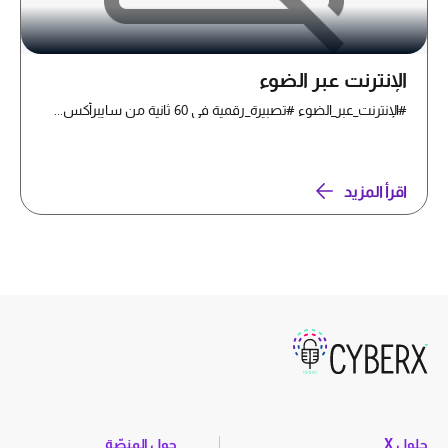
الإنترنت عبر الضوء
#الإنترنت_عبر_الضوء #تصبيرة_رقمية في 60 ثانية من سايبرأكس...
اقرأ المزيد
حلول X
حول المنصّة