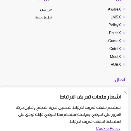
AwareX
من نحن
LMSX
تواصل معنا
PolicyX
PhishX
GameX
CntntX
MeetX
HUBX
اتصال
hello@cyberx.world
إشعار ملفات تعريف الارتباط
أخبار سايبر إكس
نستخدم ملفات تعريف الارتباط لتحسين تجربة التصفح وتحليل حركة
المرور على الموقع. بمواصلة استخدام هذا الموقع، فإنك توافق على
استخدامنا لملفات تعريف الارتباط.
Cookie Policy