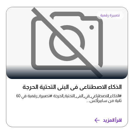
تصبيرة رقمية
الذكاء الاصطناعي في البنى التحتية الحرجة
#الذكاء_الاصطناعي_في_البنى_التحتية_الحرجة #تصبيرة_رقمية في 60
ثانية من سايبرأكس...
اقرأ المزيد