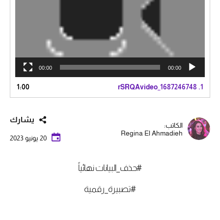
00:00
00:00
1:00
rSRQAvideo_1687246748
1.
يشارك
الكاتب:
Regina El Ahmadieh
20 يونيو 2023
#حذف_البيانات نهائياً
#تصبيرة_رقمية