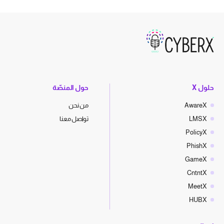
حلول X
حول المنصّة
AwareX
من نحن
LMSX
تواصل معنا
PolicyX
PhishX
GameX
CntntX
MeetX
HUBX