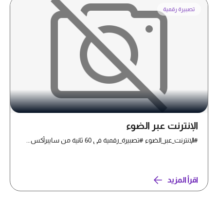
تصبيرة رقمية
الإنترنت عبر الضوء
#الإنترنت_عبر_الضوء #تصبيرة_رقمية في 60 ثانية من سايبرأكس...
اقرأ المزيد