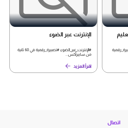
عليم
الإنترنت عبر الضوء
يرة_رقمية
#الإنترنت_عبر_الضوء #تصبيرة_رقمية في 60 ثانية
من سايبرأكس...
اقرأ المزيد
اتصال