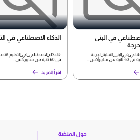
اصطناعي في البنى
الذكاء الاصطناعي في الت
لحرجة
ناعي_في_البنى_التحتية_الحرجة
#الذكاء_الاصطناعي_في_التعليم #تصب
ن سايبرأكس...
في 60 ثانية من سايبرأكس...
اقرأ المزيد
حول المنصّة