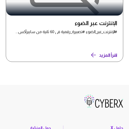
الإنترنت عبر الضوء
#الإنترنت_عبر_الضوء #تصبيرة_رقمية في 60 ثانية من سايبرأكس...
اقرأ المزيد
حلول X
حول المنصّة