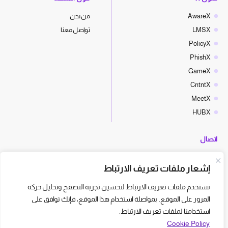
AwareX
من نحن
LMSX
تواصل معنا
PolicyX
PhishX
GameX
CntntX
MeetX
HUBX
اتصال
hello@cyberx.world
إشعار ملفات تعريف الارتباط
أخبار سايبر إكس
نستخدم ملفات تعريف الارتباط لتحسين تجربة التصفح وتحليل حركة
المرور على الموقع. بمواصلة استخدام هذا الموقع، فإنك توافق على
استخدامنا لملفات تعريف الارتباط.
Cookie Policy