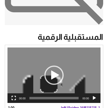
المستقبلية الرقمية
مشغل
الفيديو
00:00
00:00
1:00
lnNJ8video_1695138218
1.