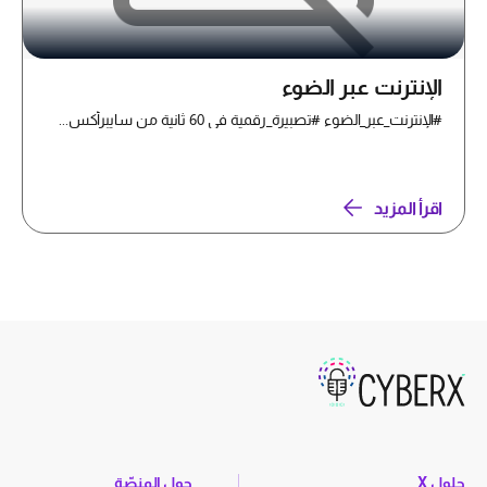
الإنترنت عبر الضوء
#الإنترنت_عبر_الضوء #تصبيرة_رقمية في 60 ثانية من سايبرأكس...
اقرأ المزيد
حلول X
حول المنصّة