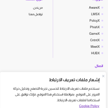
AwareX
من نحن
LMSX
تواصل معنا
PolicyX
PhishX
GameX
CntntX
MeetX
HUBX
اتصال
hello@cyberx.world
إشعار ملفات تعريف الارتباط
أخبار سايبر إكس
نستخدم ملفات تعريف الارتباط لتحسين تجربة التصفح وتحليل حركة
المرور على الموقع. بمواصلة استخدام هذا الموقع، فإنك توافق على
استخدامنا لملفات تعريف الارتباط.
Cookie Policy