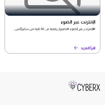
الإنترنت عبر الضوء
#الإنترنت_عبر_الضوء #تصبيرة_رقمية في 60 ثانية من سايبرأكس...
اقرأ المزيد