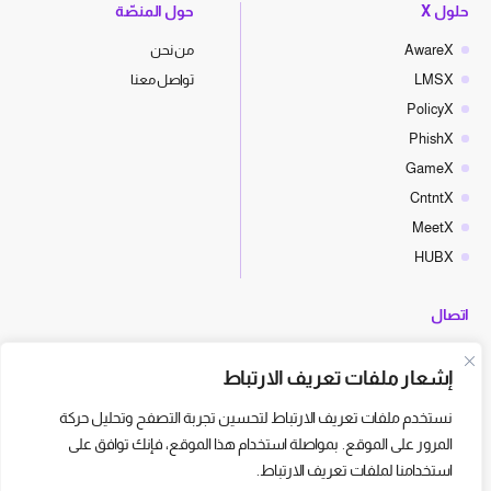
حلول X
حول المنصّة
AwareX
من نحن
LMSX
تواصل معنا
PolicyX
PhishX
GameX
CntntX
MeetX
HUBX
اتصال
hello@cyberx.world
إشعار ملفات تعريف الارتباط
أخبار سايبر إكس
نستخدم ملفات تعريف الارتباط لتحسين تجربة التصفح وتحليل حركة
المرور على الموقع. بمواصلة استخدام هذا الموقع، فإنك توافق على
استخدامنا لملفات تعريف الارتباط.