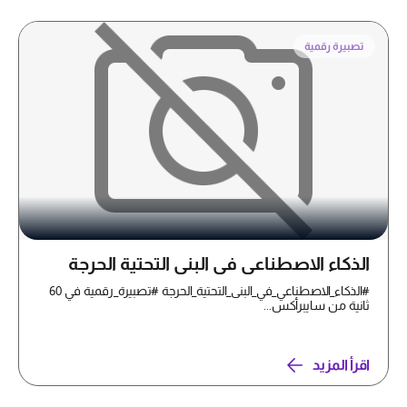
تصبيرة رقمية
الذكاء الاصطناعي في البنى التحتية الحرجة
#الذكاء_الاصطناعي_في_البنى_التحتية_الحرجة #تصبيرة_رقمية في 60
ثانية من سايبرأكس...
اقرأ المزيد