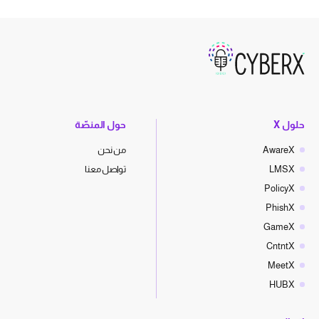
حلول X
حول المنصّة
AwareX
من نحن
LMSX
تواصل معنا
PolicyX
PhishX
GameX
CntntX
MeetX
HUBX