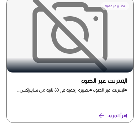
تصبيرة رقمية
الإنترنت عبر الضوء
#الإنترنت_عبر_الضوء #تصبيرة_رقمية في 60 ثانية من سايبرأكس...
اقرأ المزيد