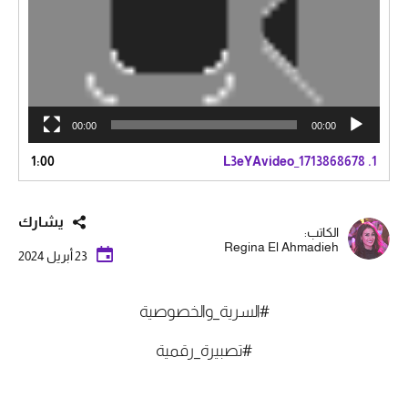
00:00
00:00
1:00
L3eYAvideo_1713868678
1.
يشارك
الكاتب:
Regina El Ahmadieh
23 أبريل 2024
#السرية_والخصوصية
#تصبيرة_رقمية