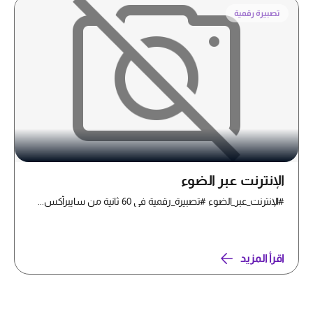
تصبيرة رقمية
الإنترنت عبر الضوء
#الإنترنت_عبر_الضوء #تصبيرة_رقمية في 60 ثانية من سايبرأكس...
اقرأ المزيد