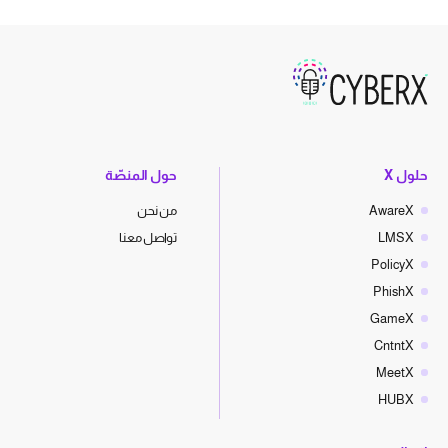
حلول X
حول المنصّة
AwareX
من نحن
LMSX
تواصل معنا
PolicyX
PhishX
GameX
CntntX
MeetX
HUBX