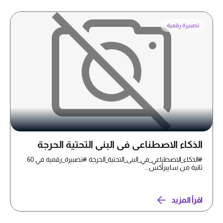
تصبيرة رقمية
الذكاء الاصطناعي في البنى التحتية الحرجة
#الذكاء_الاصطناعي_في_البنى_التحتية_الحرجة #تصبيرة_رقمية في 60
ثانية من سايبرأكس...
اقرأ المزيد