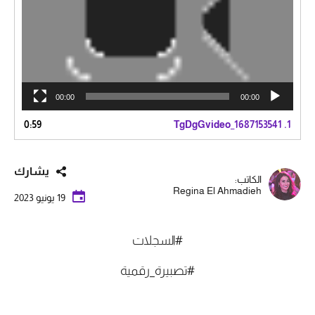
00:00
00:00
0:59
TgDgGvideo_1687153541
1.
يشارك
الكاتب:
Regina El Ahmadieh
19 يونيو 2023
#السجلات
#تصبيرة_رقمية