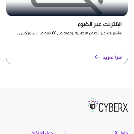
الإنترنت عبر الضوء
#الإنترنت_عبر_الضوء #تصبيرة_رقمية في 60 ثانية من سايبرأكس...
اقرأ المزيد
حلول X
حول المنصّة