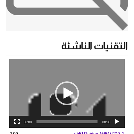
التقنيات الناشئة
مشغل
الفيديو
00:00
00:00
1:00
sbKUZvideo_1695137710
1.