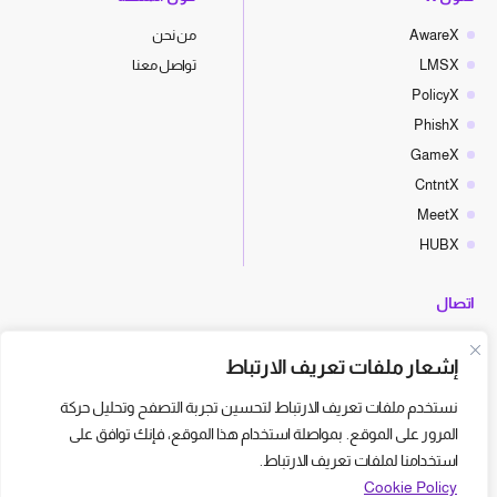
AwareX
من نحن
LMSX
تواصل معنا
PolicyX
PhishX
GameX
CntntX
MeetX
HUBX
اتصال
hello@cyberx.world
إشعار ملفات تعريف الارتباط
أخبار سايبر إكس
نستخدم ملفات تعريف الارتباط لتحسين تجربة التصفح وتحليل حركة
المرور على الموقع. بمواصلة استخدام هذا الموقع، فإنك توافق على
استخدامنا لملفات تعريف الارتباط.
Cookie Policy