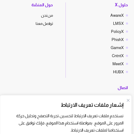
حلول X
حول المنصّة
AwareX
من نحن
LMSX
تواصل معنا
PolicyX
PhishX
GameX
CntntX
MeetX
HUBX
اتصال
hello@cyberx.world
إشعار ملفات تعريف الارتباط
أخبار سايبر إكس
نستخدم ملفات تعريف الارتباط لتحسين تجربة التصفح وتحليل حركة
المرور على الموقع. بمواصلة استخدام هذا الموقع، فإنك توافق على
استخدامنا لملفات تعريف الارتباط.