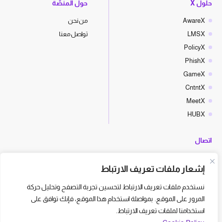
حلول X
حول المنصّة
AwareX
من نحن
LMSX
تواصل معنا
PolicyX
PhishX
GameX
CntntX
MeetX
HUBX
اتصال
hello@cyberx.world
إشعار ملفات تعريف الارتباط
أخبار سايبر إكس
نستخدم ملفات تعريف الارتباط لتحسين تجربة التصفح وتحليل حركة
المرور على الموقع. بمواصلة استخدام هذا الموقع، فإنك توافق على
استخدامنا لملفات تعريف الارتباط.