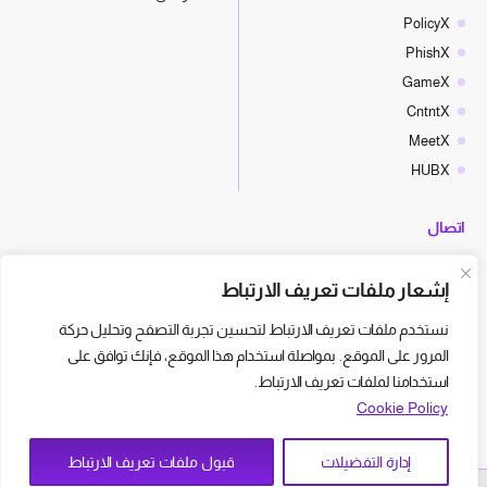
PolicyX
PhishX
GameX
CntntX
MeetX
HUBX
اتصال
hello@cyberx.world
إشعار ملفات تعريف الارتباط
أخبار سايبر إكس
نستخدم ملفات تعريف الارتباط لتحسين تجربة التصفح وتحليل حركة
المرور على الموقع. بمواصلة استخدام هذا الموقع، فإنك توافق على
استخدامنا لملفات تعريف الارتباط.
Cookie Policy
إدارة التفضيلات
قبول ملفات تعريف الارتباط