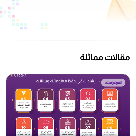
مقالات مماثلة
انفوغرافيك