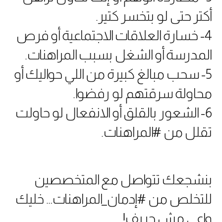
أكتر حتى لو بتخسر كتير.
4- خسارة العلاقات الاجتماعية أو فرص
المدرسة أو الشغل بسبب المراهنات.
5- سحب مبالغ كبيرة من اللي حواليك أو
محاولة سرقتهم لو رفضوا.
6- الشعور بالقلق أو الانفعال لو حاولت
تقلل من #المراهنات.
بنشجعك تتواصل مع المتخصصين
للتخلص من #إدمان_المراهنات… خليك
واعي مش حريف!