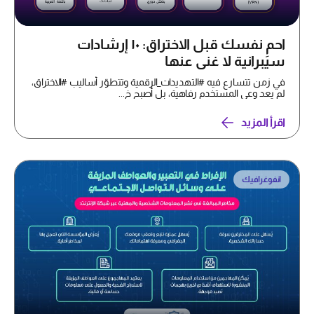
احمِ نفسك قبل الاختراق: ١٠ إرشادات
سيبرانية لا غنى عنها
في زمن تتسارع فيه #التهديدات_الرقمية وتتطوّر أساليب #الاختراق،
لم يعد وعي المستخدم رفاهية، بل أصبح خ...
اقرأ المزيد
انفوغرافيك