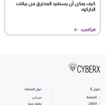
كيف يمكن أن يستفيد المخترق من بيانات
الباركود
اقرأ المزيد
حلول X
حول المنصّة
AwareX
من نحن
LMSX
تواصل معنا