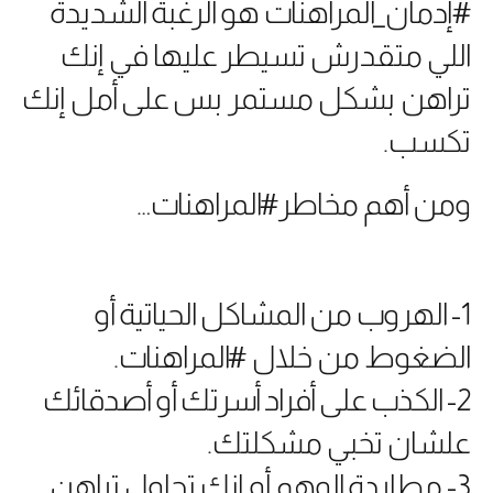
#إدمان_المراهنات هو الرغبة الشديدة
اللي متقدرش تسيطر عليها في إنك
تراهن بشكل مستمر بس على أمل إنك
تكسب.
ومن أهم مخاطر#المراهنات…
1- الهروب من المشاكل الحياتية أو
الضغوط من خلال #المراهنات.
2- الكذب على أفراد أسرتك أو أصدقائك
علشان تخبي مشكلتك.
3- مطاردة الوهم أو إنك تحاول تراهن