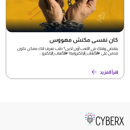
كان نفسي مكنش مهووس
بتقضي وقتك في اللعب أون لاين؟ طب تعرف انك ممكن تكون
مدمن على #الألعاب_الإلكترونية! #الألعاب_الإلكترو...
اقرأ المزيد