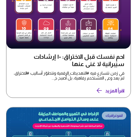
احمِ نفسك قبل الاختراق: ١٠ إرشادات
سيبرانية لا غنى عنها
في زمن تتسارع فيه #التهديدات_الرقمية وتتطوّر أساليب #الاختراق،
لم يعد وعي المستخدم رفاهية، بل أصبح خ...
اقرأ المزيد
انفوغرافيك