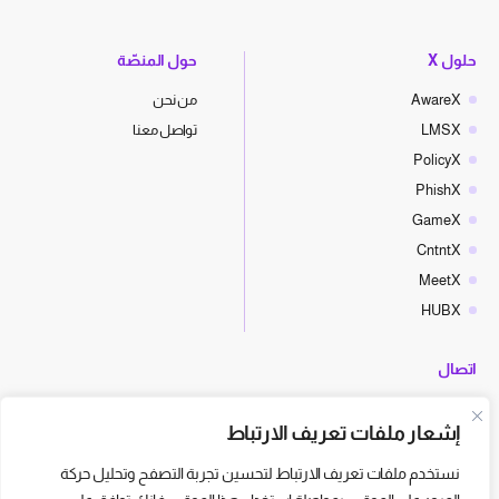
حلول X
حول المنصّة
AwareX
من نحن
LMSX
تواصل معنا
PolicyX
PhishX
GameX
CntntX
MeetX
HUBX
اتصال
hello@cyberx.world
إشعار ملفات تعريف الارتباط
أخبار سايبر إكس
نستخدم ملفات تعريف الارتباط لتحسين تجربة التصفح وتحليل حركة