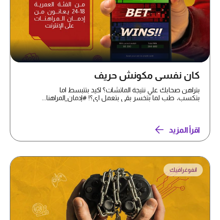
كان نفسي مكونش حريف
بتراهن صحابك علي نتيجة الماتشات؟ اكيد بتتبسط اما
بتكسب، طب لما بتخسر بقي بتعمل اي؟! #إدمان_المراهنا...
اقرأ المزيد
انفوغرافيك