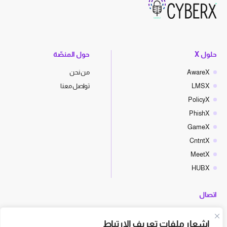
حلول X
حول المنصّة
AwareX
من نحن
LMSX
تواصل معنا
PolicyX
PhishX
GameX
CntntX
MeetX
HUBX
اتصال
hello@cyberx.world
إشعار ملفات تعريف الارتباط