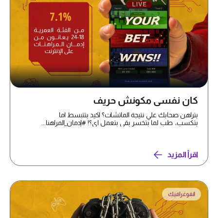
كان نفسي مكونش حريف
بتراهن صحابك علي نتيجة الماتشات؟ اكيد بتتبسط اما
بتكسب، طب لما بتخسر بقي بتعمل اي؟! #إدمان_المراهنا...
اقرأ المزيد
انفوغرافيك