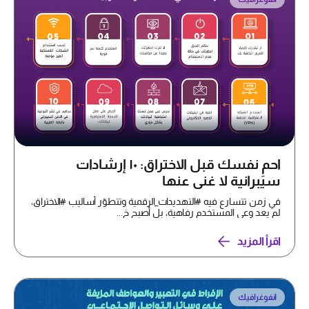
احمِ نفسك قبل الاختراق: ١٠ إرشادات
سيبرانية لا غنى عنها
في زمن تتسارع فيه #التهديدات_الرقمية وتتطوّر أساليب #الاختراق،
لم يعد وعي المستخدم رفاهية، بل أصبح خ...
اقرأ المزيد
انفوغرافيك