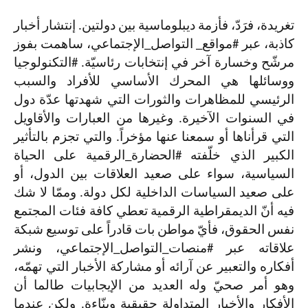
تغريدة، فرَدّ، فأزمة ديبلوماسية بين دولتين. إنتشار أخبار
كاذبة، عبر
#
مواقع
_
التواصل
_
الإجتماعي، ساهمت بفوز
مرشّح وخسارة آخر في إنتخابات رئاسيّة.
#
التكنولوجيا
ووسائلها هي المحرك الأساسي للأفراد والسبب
الرئيسي للمظاهرات والثورات التي شهدتها عدّة دول
في السنوات الآخيرة. وغيرها من العبارات والأقاويل
التي قرأناها أو سمعنا عنها مؤخراً. والتي تجزم بالتأثير
الكبير الذي خلّفته
#
الحضارة
_
الرقمية على الحياة
السياسية، سواء على صعيد العلاقات بين الدول، أو
على صعيد السياسات الداخلية لكل دولة. وممّا لا شك
فيه أنّ الديمقراطية الرقمية تعطي كافة فئات المجتمع
نفس الحقوق، فأيّ مواطن بات قادراً على توسيع شبكة
علاقاته عبر
#
منصات
_
التواصل
_
الإجتماعي، ونشر
أفكاره والتعبير عن آرائه أو مشاركة الأخبار التي تهمّه،
وهو أمر صحيّ وله العديد من الإيجابيات طالما أن
الأفكار والأخبار المتداولة حقيقية وبنّاءة. ولكن عندما