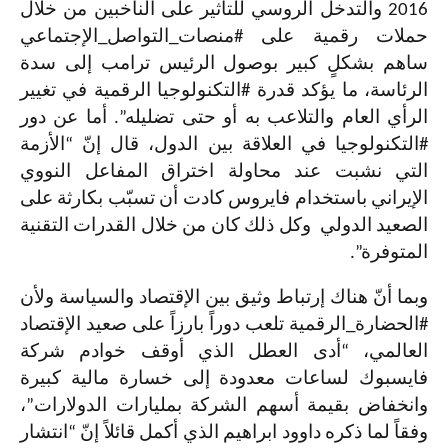
2016 والتدخل الروسي للتأثير على الناخبين من خلال
حملات رقمية على
#
منصات
_
التواصل
_
الإجتماعي
ساهم بشكلٍ كبير بوصول الرئيس ترامب إلى سدة
الرئاسة، ما يؤكد قدرة
#
التكنولوجيا الرقمية في تغيير
الرأي العام والتلاعب به أو حتى تضليله”. أما عن دور
#
التكنولوجيا في العلاقة بين الدول، قال إنّ “الأزمة
التي نشبت عند محاولة اختراق المفاعل النووي
الإيراني باستخدام فايروس كادت أن تسبّب بكارثة على
الصعيد الدولي وكل ذلك كان من خلال القدرات التقنية
المتوفرة”.
وبما أنّ هناك إرتباط وثيق بين الإقتصاد والسياسة ولأن
#الحضارة_الرقمية تلعب دوراً بارزاً على صعيد الإقتصاد
العالمي، “أدى العطل الذي أوقف خوادم شركة
فايسبوك لساعات معدودة إلى خسارة مالية كبيرة
وانخفاض بقيمة أسهم الشركة بمليارات الدولارات”،
وفقاً لما ذكره داوود ابراهيم الذي أكمل قائلاً إنّ “انتشار