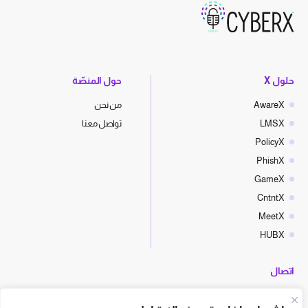
حلول X
حول المنصّة
AwareX
من نحن
LMSX
تواصل معنا
PolicyX
PhishX
GameX
CntntX
MeetX
HUBX
اتصال
hello@cyberx.world