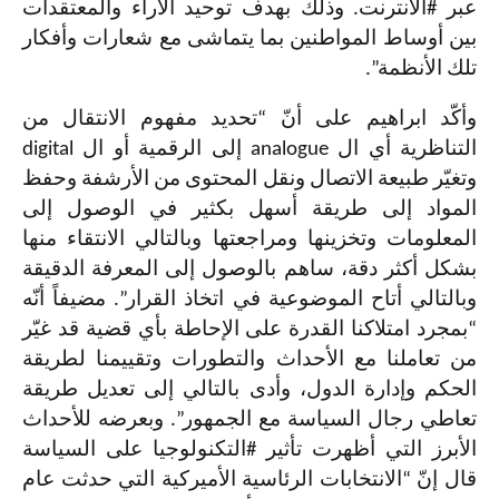
عبر #الانترنت. وذلك بهدف توحيد الآراء والمعتقدات
بين أوساط المواطنين بما يتماشى مع شعارات وأفكار
تلك الأنظمة”.
وأكّد ابراهيم على أنّ “تحديد مفهوم الانتقال من
التناظرية أي ال
analogue
إلى الرقمية أو ال
digital
وتغيّر طبيعة الاتصال ونقل المحتوى من الأرشفة وحفظ
المواد إلى طريقة أسهل بكثير في الوصول إلى
المعلومات وتخزينها ومراجعتها وبالتالي الانتقاء منها
بشكل أكثر دقة، ساهم بالوصول إلى المعرفة الدقيقة
وبالتالي أتاح الموضوعية في اتخاذ القرار”. مضيفاً أنّه
“بمجرد امتلاكنا القدرة على الإحاطة بأي قضية قد غيّر
من تعاملنا مع الأحداث والتطورات وتقييمنا لطريقة
الحكم وإدارة الدول، وأدى بالتالي إلى تعديل طريقة
تعاطي رجال السياسة مع الجمهور”. وبعرضه للأحداث
الأبرز التي أظهرت تأثير
#
التكنولوجيا على السياسة
قال إنّ “الانتخابات الرئاسية الأميركية التي حدثت عام