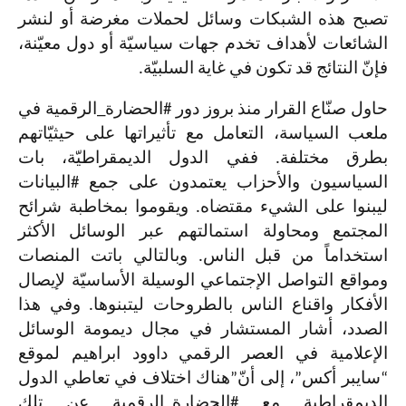
تصبح هذه الشبكات وسائل لحملات مغرضة أو لنشر
الشائعات لأهداف تخدم جهات سياسيّة أو دول معيّنة،
فإنّ النتائج قد تكون في غاية السلبيّة.
حاول صنّاع القرار منذ بروز دور
#
الحضارة
_
الرقمية في
ملعب السياسة، التعامل مع تأثيراتها على حيثيّاتهم
بطرق مختلفة. ففي الدول الديمقراطيّة، بات
السياسيون والأحزاب يعتمدون على جمع #البيانات
ليبنوا على الشيء مقتضاه. ويقوموا بمخاطبة شرائح
المجتمع ومحاولة استمالتهم عبر الوسائل الأكثر
استخداماً من قبل الناس. وبالتالي باتت المنصات
ومواقع التواصل الإجتماعي الوسيلة الأساسيّة لإيصال
الأفكار واقناع الناس بالطروحات ليتبنوها. وفي هذا
الصدد، أشار المستشار في مجال ديمومة الوسائل
الإعلامية في العصر الرقمي داوود ابراهيم لموقع
“سايبر أكس”، إلى أنّ”هناك اختلاف في تعاطي الدول
الديمقراطية مع #الحضارة_الرقمية عن تلك