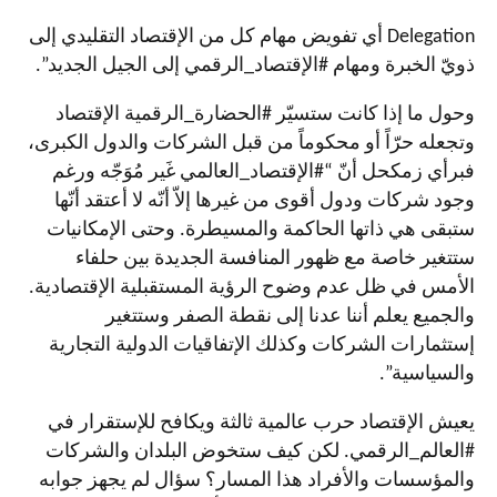
Delegation
أي تفويض مهام كل من الإقتصاد التقليدي إلى
ذويّ الخبرة ومهام #الإقتصاد_الرقمي إلى الجيل الجديد”.
وحول ما إذا كانت ستسيّر #الحضارة_الرقمية الإقتصاد
وتجعله حرّاً أو محكوماً من قبل الشركات والدول الكبرى،
فبرأي زمكحل أنّ “#الإقتصاد_العالمي غَير مُوَجّه ورغم
وجود شركات ودول أقوى من غيرها إلاّ أنّه لا أعتقد أنّها
ستبقى هي ذاتها الحاكمة والمسيطرة. وحتى الإمكانيات
ستتغير خاصة مع ظهور المنافسة الجديدة بين حلفاء
الأمس في ظل عدم وضوح الرؤية المستقبلية الإقتصادية.
والجميع يعلم أننا عدنا إلى نقطة الصفر وستتغير
إستثمارات الشركات وكذلك الإتفاقيات الدولية التجارية
والسياسية”.
يعيش الإقتصاد حرب عالمية ثالثة ويكافح للإستقرار في
#العالم_الرقمي. لكن كيف ستخوض البلدان والشركات
والمؤسسات والأفراد هذا المسار؟ سؤال لم يجهز جوابه