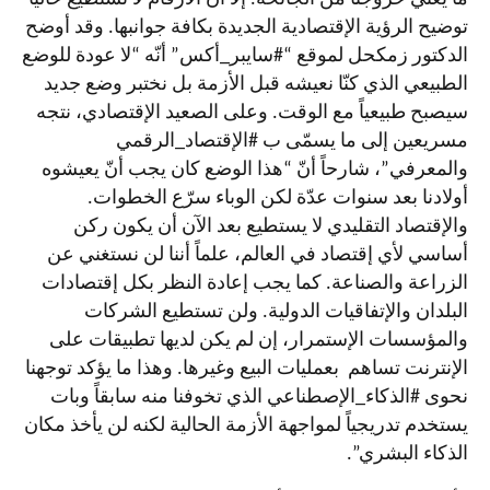
توضيح الرؤية الإقتصادية الجديدة بكافة جوانبها. وقد أوضح
الدكتور زمكحل لموقع “#سايبر_أكس” أنّه “لا عودة للوضع
الطبيعي الذي كنّا نعيشه قبل الأزمة بل نختبر وضع جديد
سيصبح طبيعياً مع الوقت. وعلى الصعيد الإقتصادي، نتجه
مسريعين إلى ما يسمّى ب #الإقتصاد_الرقمي
والمعرفي”، شارحاً أنّ “هذا الوضع كان يجب أنّ يعيشوه
أولادنا بعد سنوات عدّة لكن الوباء سرّع الخطوات.
والإقتصاد التقليدي لا يستطيع بعد الآن أن يكون ركن
أساسي لأي إقتصاد في العالم، علماً أننا لن نستغني عن
الزراعة والصناعة. كما يجب إعادة النظر بكل إقتصادات
البلدان والإتفاقيات الدولية. ولن تستطيع الشركات
والمؤسسات الإستمرار، إن لم يكن لديها تطبيقات على
الإنترنت تساهم بعمليات البيع وغيرها. وهذا ما يؤكد توجهنا
نحوى #الذكاء_الإصطناعي الذي تخوفنا منه سابقاً وبات
يستخدم تدريجياً لمواجهة الأزمة الحالية لكنه لن يأخذ مكان
الذكاء البشري”.