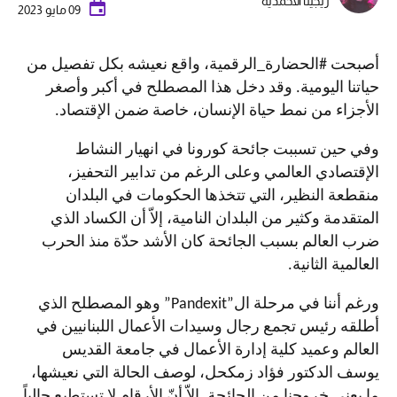
ريجينا الأحمدية
09 مايو 2023
أصبحت #الحضارة_الرقمية، واقع نعيشه بكل تفصيل من
حياتنا اليومية. وقد دخل هذا المصطلح في أكبر وأصغر
الأجزاء من نمط حياة الإنسان، خاصة ضمن الإقتصاد.
وفي حين تسببت جائحة كورونا في انهيار النشاط
الإقتصادي العالمي وعلى الرغم من تدابير التحفيز،
منقطعة النظير، التي تتخذها الحكومات في البلدان
المتقدمة وكثير من البلدان النامية، إلاّ أن الكساد الذي
ضرب العالم بسبب الجائحة كان الأشد حدّة منذ الحرب
العالمية الثانية.
ورغم أننا في مرحلة ال”
Pandexit
” وهو المصطلح الذي
أطلقه رئيس تجمع رجال وسيدات الأعمال اللبنانيين في
العالم وعميد كلية إدارة الأعمال في جامعة القديس
يوسف الدكتور فؤاد زمكحل، لوصف الحالة التي نعيشها،
ما يعني خروجنا من الجائحة. إلاّ أنّ الأرقام لا تستطيع حالياً