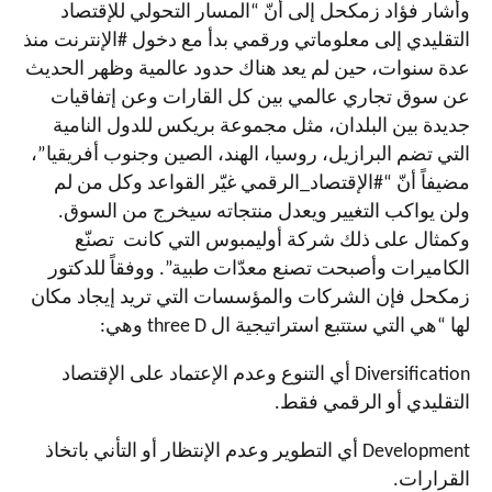
وأشار فؤاد زمكحل إلى أنّ “المسار التحولي للإقتصاد
التقليدي إلى معلوماتي ورقمي بدأ مع دخول #الإنترنت منذ
عدة سنوات، حين لم يعد هناك حدود عالمية وظهر الحديث
عن سوق تجاري عالمي بين كل القارات وعن إتفاقيات
جديدة بين البلدان، مثل مجموعة بريكس للدول النامية
التي تضم البرازيل، روسيا، الهند، الصين وجنوب أفريقيا”،
مضيفاً أنّ “#الإقتصاد_الرقمي غيّر القواعد وكل من لم
ولن يواكب التغيير ويعدل منتجاته سيخرج من السوق.
وكمثال على ذلك شركة أوليمبوس التي كانت تصنّع
الكاميرات وأصبحت تصنع معدّات طبية”. ووفقاً للدكتور
زمكحل فإن الشركات والمؤسسات التي تريد إيجاد مكان
لها “هي التي ستتبع استراتيجية ال
three D
وهي:
Diversification
أي التنوع وعدم الإعتماد على الإقتصاد
التقليدي أو الرقمي فقط.
Development
أي التطوير وعدم الإنتظار أو التأني باتخاذ
القرارات.