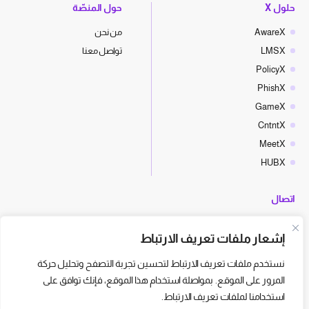
حلول X
حول المنصّة
AwareX
من نحن
LMSX
تواصل معنا
PolicyX
PhishX
GameX
CntntX
MeetX
HUBX
اتصال
hello@cyberx.world
إشعار ملفات تعريف الارتباط
أخبار سايبر إكس
نستخدم ملفات تعريف الارتباط لتحسين تجربة التصفح وتحليل حركة
المرور على الموقع. بمواصلة استخدام هذا الموقع، فإنك توافق على
استخدامنا لملفات تعريف الارتباط.