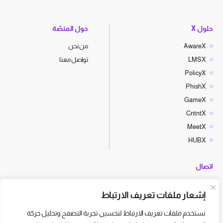
حلول X
حول المنصّة
AwareX
من نحن
LMSX
تواصل معنا
PolicyX
PhishX
GameX
CntntX
MeetX
HUBX
اتصال
hello@cyberx.world
إشعار ملفات تعريف الارتباط
أخبار سايبر إكس
نستخدم ملفات تعريف الارتباط لتحسين تجربة التصفح وتحليل حركة