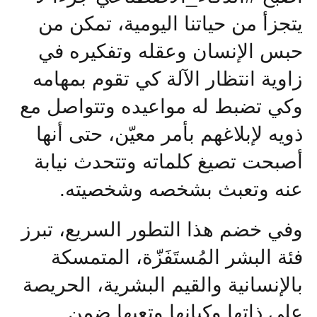
يتجزأ من حياتنا اليومية، تمكن من
حبس الإنسان وعقله وتفكيره في
زاوية انتظار الآلة كي تقوم بمهامه
وكي تضبط له مواعيده وتتواصل مع
ذويه لإبلاغهم بأمر معيّن، حتى أنها
أصبحت تصيغ كلماته وتتحدث نيابة
عنه وتعبث بشخصه وشخصيته.
وفي خضم هذا التطور السريع، تبرز
فئة البشر المُستَفَزّة، المتمسكة
بالإنسانية والقيم البشرية، الحريصة
على ذاتها وكيانها وتعبها ضمن