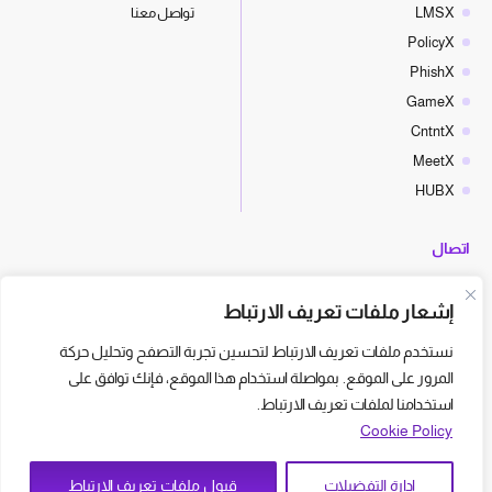
LMSX
تواصل معنا
PolicyX
PhishX
GameX
CntntX
MeetX
HUBX
اتصال
hello@cyberx.world
إشعار ملفات تعريف الارتباط
أخبار سايبر إكس
نستخدم ملفات تعريف الارتباط لتحسين تجربة التصفح وتحليل حركة
المرور على الموقع. بمواصلة استخدام هذا الموقع، فإنك توافق على
استخدامنا لملفات تعريف الارتباط.
Cookie Policy
إدارة التفضيلات
قبول ملفات تعريف الارتباط