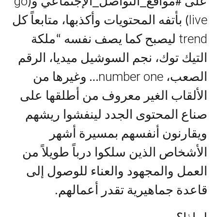
go
على #مواقع_التواصل_الإجتماعي و(
live
) بأتفه المحتويات وأكذبها، متابعاً كل
trend
ليصبح كما يصف نفسه “ملكة
التيك توك، نجم السوشيل ميديا، الرقم
number one
الصعب،
… وغيرها من
الألقاب الغير معروف من أطلقها على
صناع المحتوى الجدد لينفشوا ريشهم
ويقارنون أنفسهم بمسيرة أشهر
الأشخاص الذين سلكوا درباً طويلاً من
العمل والمجهود والعناء للوصول إلى
قاعدة جماهيرية تقدر أعمالهم.