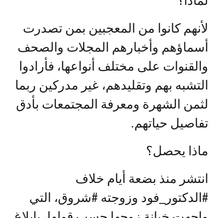
لماذا؟
لأنهم كانوا من المعجبين بمن تصدرت
أسماؤهم وأخبارهم المجلات والصحف
والقنوات على مختلف أنواعها، فأرادوا
التشبه بهم وتقليدهم، غير مدركين ربما
لثمن الشهرة ومعرفة المجتمعات بأدق
تفاصيل حياتهم.
ماذا يحصل؟
انتشر منذ بضعة أيام خلاف
#الدكتور_فود وزوجته #شروق، التي
واجهت خيانة زوجها حسب قولها، بإبلاغ