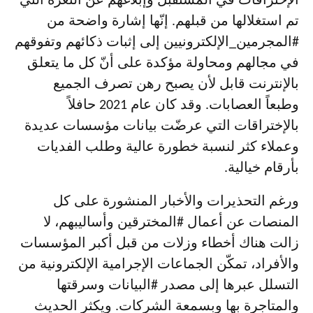
الإختراقات في المستقبل وإبلاغهم عن الثغرة التي
تم استغلالها من قبلهم. إنّها إشارة واضحة من
#المجرمين_الإلكترونيين إلى إثبات ذكائهم وتفوقهم
في مجالهم ومحاولة مؤكدة على أنّ كل ما يتعلق
بالإنترنت قابل لأن يصبح رهن تصرف الجميع
وطبعاً العصابات. وقد كان عام 2021 حافلاً
بالإختراقات التي عرضّت بيانات مؤسسات عديدة
وعملاء كثر لنسبة خطورة عالية وطلب الفديات
بأرقام خيالية.
ورغم التحذيرات والأخبار المنشورة على كل
المنصات عن أعمال #المخترقين وأساليبهم، لا
زالت هناك أخطاء وزلات من قبل أكبر المؤسسات
والأفراد، تمكّن الجماعات الإجرامية الإلكترونية من
التسلل عبرها إلى مصدر #البيانات وسرقتها
والمتاجرة بها وبسمعة الشركات. ويكثر الحديث