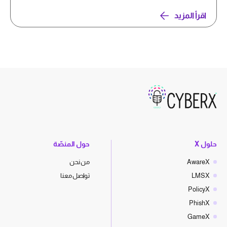
اقرأ المزيد
حلول X
حول المنصّة
AwareX
من نحن
LMSX
تواصل معنا
PolicyX
PhishX
GameX