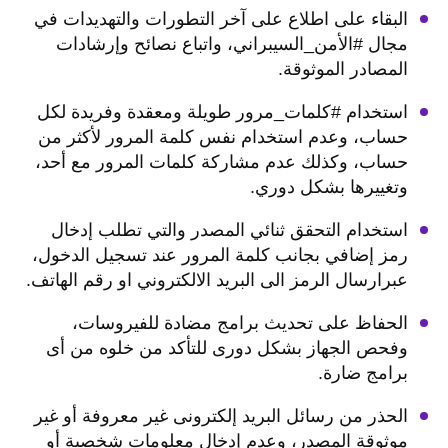
البقاء على اطلاع على آخر التطورات والتهديدات في
مجال #الأمن_السيبراني، واتباع نصائح وإرشادات
المصادر الموثوقة
.
استخدام #كلمات_مرور طويلة ومعقدة وفریدة لكل
حساب، وعدم استخدام نفس كلمة المرور لأكثر من
حساب، وكذلك عدم مشاركة كلمات المرور مع أحد،
وتغييرها بشكل دوري
.
استخدام التحقق ثنائي المصدر والتي تطلب إدخال
رمز إضافي بجانب كلمة المرور عند تسجيل الدخول،
عبرارسال الرمز الى البريد الالكتروني او رقم الهاتف
.
الحفاظ على تحديث برامج مضادة للفیروسات،
وفحص الجهاز بشكل دورى للتأكد من خلوه من أى
برامج ضارة
.
الحذر من رسائل البرید إلكترونى غیر معروفة أو غیر
موثوقة المصدر، وعدم إدخال معلومات شخصیة أو