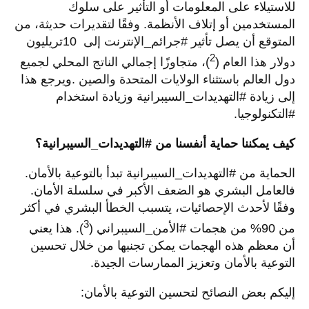
للاستيلاء على المعلومات أو التأثير على سلوك
المستخدمين أو إتلاف الأنظمة.
وفقًا لتقديرات حديثة، من
المتوقع أن يصل تأثير #جرائم_الإنترنت إلى
10
تريليون
2
دولار هذا العام (
)، متجاوزًا إجمالي الناتج المحلي لجميع
دول العالم باستثناء الولايات المتحدة والصين
.
ويرجع هذا
إلى زيادة #التهديدات_السيبرانية وزيادة استخدام
#التكنولوجيا
.
كيف يمكننا حماية أنفسنا من #التهديدات_السيبرانية؟
الحماية من #التهديدات_السيبرانية تبدأ بالتوعية بالأمان.
فالعامل البشري هو الضعف الأكبر في سلسلة الأمان.
وفقًا لأحدث الإحصائيات، يتسبب الخطأ البشري في أكثر
3
من 90% من هجمات #الأمن_السيبراني (
). هذا يعني
أن معظم هذه الهجمات يمكن تجنبها من خلال تحسين
التوعية بالأمان وتعزيز الممارسات الجيدة
.
إليكم بعض النصائح لتحسين التوعية بالأمان
: