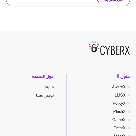
حلول X
حول المنصّة
AwareX
من نحن
LMSX
تواصل معنا
PolicyX
PhishX
GameX
CntntX