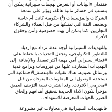
ففقدان
#
البيانات أو التعرض لهجمات سيبرانية يمكن أن
يتسبب في خسائر مالية هائلة، ويؤثر على سمعة
1
الشركات والمؤسسات (
) حكومية كانت أم خاصة
ويضعف الثقة التي تمتلكها من قبل العملاء والشركاء
التجاريين. كما يمكن أن يهدد خصوصية وأمن وحقوق
الأفراد
.
وللتهديدات السيبرانية أوجه عدة، تزداد مع ازدياد
#
التطور
_
التكنولوجي، وتجعل التحديات بالحفاظ على
#
فضاء
_
سيبراني آمن مهمة أكثر تعقيداً. وبالإضافة
إلى
التهديدات المتعارف عليها من فيروسات وبرامج فدية
ورسائل تصيديه، هناك تقنيات #الهندسة_الاجتماعية التي
تستخدم للوصول الى المعلومات المتوخاة من قبل
#مجرمي_الانترنت. وقد انتشرت تقنية التزييف العميق
مؤخراً لتكون الآداة الجديدة لتحقيق أهدافهم وإلحاق
الضرر بالجهات المعرضة للاستهداف.
فالتهديدات السيبرانية هي محاولات غير مشروعة