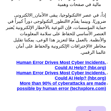
مالیة في صفحات وھمیة
إذاً، في عصر #التكنولوجیا، يبقى #الأمان_الالكترونى
ضروریًا. وبینما یقدِّم #التطور_التكنولوجی دوراً كبیراً في
حمایة المؤسسات، فإن التوعیة بالأخطار الإلكترونیة یُعتبر
العنصر الأساسي للحفاظ على سلامة المعلومات
والأنظمة. بالعمل معًا لتعزیز هذا الوعی، یمكننا تقلیل
مخاطر #الإختراقات الإلكترونیة والحفاظ على أمان
عالمنا الرقمي
.
Human Error Drives Most Cyber Incidents.
Could AI Help? (hbr.org)
Human Error Drives Most Cyber Incidents.
Could AI Help? (hbr.org)
More than 90% of cyberattacks are made
possible by human error (techxplore.com)