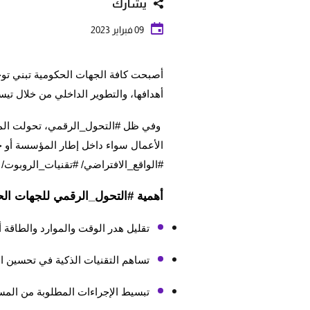
يشارك
09 فبراير 2023
أصبحت كافة الجهات الحكومية تبني توجه
أهدافها، والتطوير الداخلي من خلال ت
وفي ظل #التحول_الرقمي، تحولت المؤسس
الأعمال سواء داخل إطار المؤسسة أو خ
#الواقع_الافتراضي/ #تقنيات_الروبوت/ ت
أهمية #التحول_الرقمي للجهات الح
تقليل هدر الوقت والموارد والطاقة أ
تساهم التقنيات الذكية في تحسين الك
تبسيط الإجراءات المطلوبة من المس