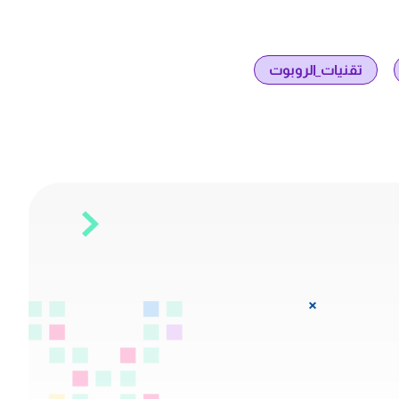
تقنيات_الروبوت