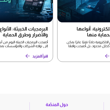
الكترونية: أنواعها
البرمجيات الخبيثة: الأنواع
حماية منها
والأضرار وطرق الحماية
الالكترونية حادثًا تقنيًا عابرًا يمكن
أصبحت البرمجيات الخبيثة اليوم من أب
كخلل محدود، بل أصبحت واقعًا
التي تواجه الشركات والمؤسسات بمخ
أحجامها، إذ تبدأ...
اقرأ المزيد
حول المنصّة