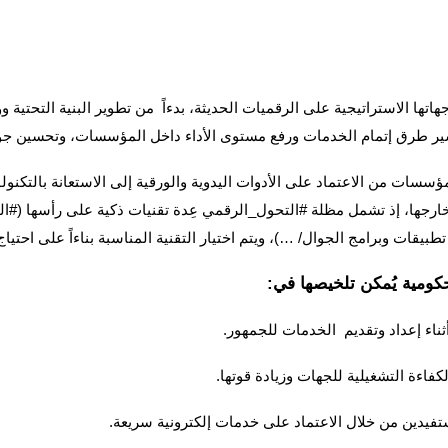
اتها الاستراتيجية على الرقميات الحديثة، بدءاً من تطوير البنية التحتي
يسير طرق إتمام الخدمات ورفع مستوى الأداء داخل المؤسسات، وتحسين جو
ات من الاعتماد على الأدوات اليدوية والورقية إلى الاستعانة بالتكنول
ارجها، إذ تشمل مظلة #التحول_الرقمي عِدة تقنيات ذكية على رأسها (#الذ
طبيقات وبرامج الجوال/ …)، ويتم اختيار التقنية المناسبة بناءاً على احتي
كومية يُمكن تلخيصها في:
ثناء إعداد وتقديم الخدمات للجمهور.
فاءة التشغيلية للجهات وزيادة قوتها.
تفيدين من خلال الاعتماد على خدمات إلكترونية سريعة.