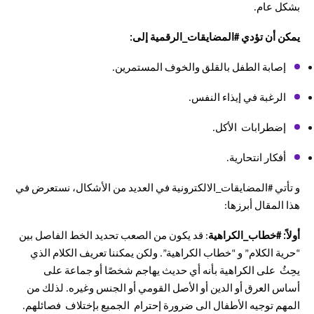
بشكل عام.
يمكن أن تؤدي #المضايقات_الرقمية إلى:
إصابة الطفل بالقلق والخوف المستمرين.
الرغبة في إيذاء النفس.
إضطرابات الأكل.
أفكار انتحارية.
و تأتي #المضايقات_الالكترونية في العديد من الأشكال، نستعرض في
هذا المقال أبرزها:
أولاً: #خطاب_الكراهية
:
قد يكون من الصعب تحديد الخط الفاصل بين
“حرية الكلام” و “خطاب الكراهية”. ولكن يمكننا تعريف الكلام الذي
يحِثُ على الكراهية بأنه أي حديث يهاجم شخصًا أو جماعة على
أساس العرق أو الدين أو الأصل القومي أو الجنس وغيره. لذلك من
المهم توجيه الأطفال الى ضرورة إحترام الجميع بإختلاف فصائلهم.