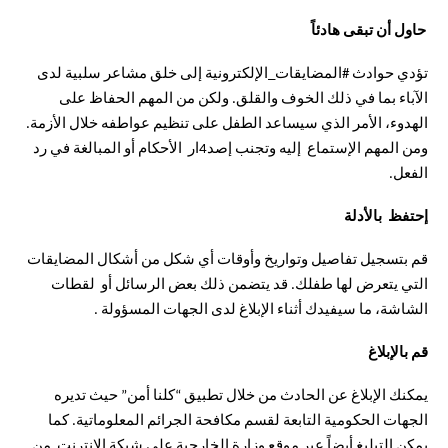
حاول أن تبقى هادئاً
تؤدي حوادث #المضايقات_الإلكترونية إلى خلق مشاعر سلبية لدى
الآباء بما في ذلك الخوف والقلق. ولكن من المهم الحفاظ على
الهدوء، الأمر الذي سيساعد الطفل على تنظيم عواطفه خلال الأزمة.
ومن المهم الإستماع إليه وتجنب إصد4ار الأحكام أو المبالغة في رد
الفعل.
إحتفظ بالأدلة
قم بتسجيل تفاصيل وتواريخ وأوقات أي شكل من أشكال المضايقات
التي يتعرض لها طفلك. قد يتضمن ذلك بعض الرسائل أو لقطات
الشاشة، ما سيفيدك أثناء الإبلاغ لدى الجهات المسؤولة .
قم بالإبلاغ
يمكنك الإبلاغ عن الحادث من خلال تطبيق “كلنا أمن” حيث تديره
الجهات الحكومية التابعة لقسم مكافحة الجرائم المعلوماتية. كما
يمكن التبليغ أيضاً عبر موقع وزارة الخارجية على شبكة الإنترنت من