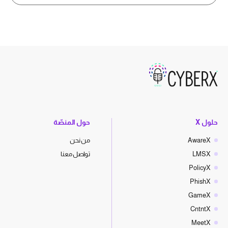
حلول X
حول المنصّة
AwareX
من نحن
LMSX
تواصل معنا
PolicyX
PhishX
GameX
CntntX
MeetX