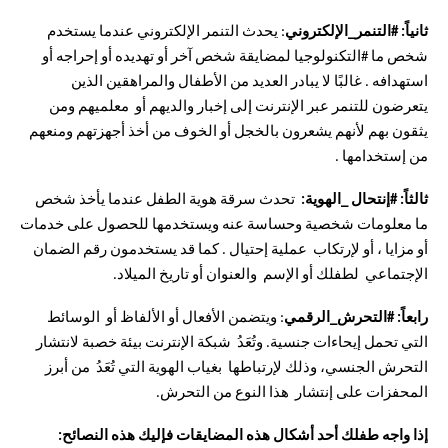
ثانياً: #التنمر_الإلكتروني
:
يحدث التنمر الإلكتروني عندما يستخدم
شخص ما #التكنولوجيا لمضايقة شخص آخر أو تهديده أو إحراجه أو
استهدافه . غالبًا لا يبادر العديد من الأطفال والمراهقين الذين
يتعرضون للتنمر عبر الإنترنت إلى إخبار والديهم أو معلميهم ومن
يثقون بهم لأنهم يشعرون بالخجل أو الخوف من أخذ أجهزتهم ومنعهم
من إستخدامها .
ثالثاً:
#إنتحال _الهوية:
تحدث سرقة هوية الطفل عندما يأخذ شخص
ما معلومات شخصية وحساسة عنه ويستخدمها للحصول على خدمات
أو مزايا ، أو لإرتكاب عملية إحتيال . كما قد يستخدمون رقم الضمان
الإجتماعي لطفلك أو الإسم والعنوان أو تاريخ الميلاد.
رابعاً:
#التحرش_الرقمي
: ويتضمن الأفعال أو الألفاظ أو الوسائط
التي تحمل إيحاءات جنسية. وتُعَدُ شبكة الإنترنت بيئة خصبة لانتشار
التحرش الجنسي، وذلك لإرتباطها بغياب الهوية التي تُعَدُ من أبرز
المحفزات على إنتشار هذا النوع من التحرش.
إذا واجه طفلك أحد أشكال هذه المضايقات فإليك هذه النصائح: