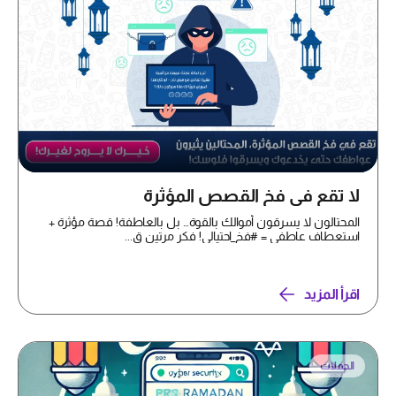
لا تقع في فخ القصص المؤثرة
المحتالون لا يسرقون أموالك بالقوة… بل بالعاطفة! قصة مؤثرة +
استعطاف عاطفي = #فخ_احتيالي! فكر مرتين ق...
اقرأ المزيد
الحملات