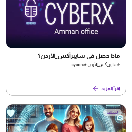
ماذا حصل في سايبرأكس_الأردن؟
#سايبر_أكس_الأردن #cyberx
اقرأ المزيد
الحملات