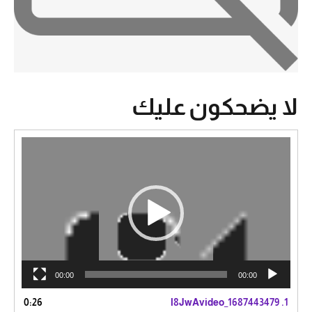
لا يضحكون عليك
مشغل
الفيديو
00:00
00:00
0:26
l8JwAvideo_1687443479
1.