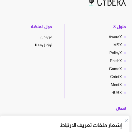
حلول X
حول المنصّة
AwareX
من نحن
LMSX
تواصل معنا
PolicyX
PhishX
GameX
CntntX
MeetX
HUBX
اتصال
hello@cyberx.world
إشعار ملفات تعريف الارتباط
أخبار سايبر إكس