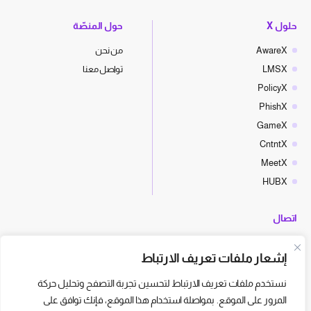
حلول X
حول المنصّة
AwareX
من نحن
LMSX
تواصل معنا
PolicyX
PhishX
GameX
CntntX
MeetX
HUBX
اتصال
hello@cyberx.world
إشعار ملفات تعريف الارتباط
أخبار سايبر إكس
نستخدم ملفات تعريف الارتباط لتحسين تجربة التصفح وتحليل حركة
المرور على الموقع. بمواصلة استخدام هذا الموقع، فإنك توافق على