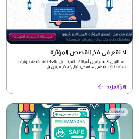
لا تقع في فخ القصص المؤثرة
المحتالون لا يسرقون أموالك بالقوة… بل بالعاطفة! قصة مؤثرة +
استعطاف عاطفي = #فخ_احتيالي! فكر مرتين ق...
اقرأ المزيد
الحملات