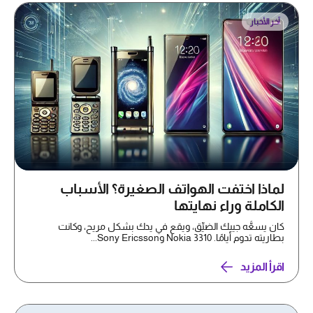
آخر الأخبار
لماذا اختفت الهواتف الصغيرة؟ الأسباب
الكاملة وراء نهايتها
كان يسعُّه جيبك الضيِّق، ويقع في يدك بشكل مريح، وكانت
بطاريته تدوم أيامًا. Nokia 3310 وSony Ericsson...
اقرأ المزيد