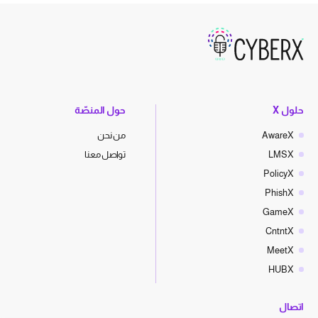
حلول X
حول المنصّة
AwareX
من نحن
LMSX
تواصل معنا
PolicyX
PhishX
GameX
CntntX
MeetX
HUBX
اتصال