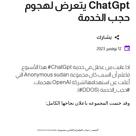
ChatGpt يتعرض لهجوم
حجب الخدمة
يشارك
12 نوفمبر 2023
اذا عانيت من عطل في خدمة ChatGpt# هذا الأسبوع,
فاعلم أن السبب كان مجموعة Anonymous sudan التي
أعلنت عن استهدافها لشركة OpenAI بهجمات
#حجب_الخدمة (DDOS#).
وقد ختمت المجموعه باعلان نجاحها الكامل:
المصدر: حساب التيلجرام الخاص بمجموعة
Anonymous sudan