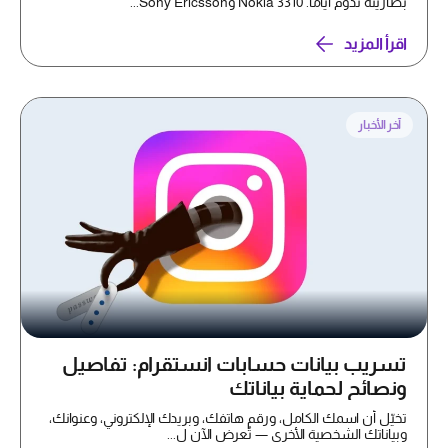
بطاريته تدوم أيامًا. Nokia 3310 وSony Ericsson...
اقرأ المزيد
آخر الأخبار
تسريب بيانات حسابات انستقرام: تفاصيل
ونصائح لحماية بياناتك
تخيّل أن اسمك الكامل، ورقم هاتفك، وبريدك الإلكتروني، وعنوانك،
وبياناتك الشخصية الأخرى — تُعرض الآن ل...