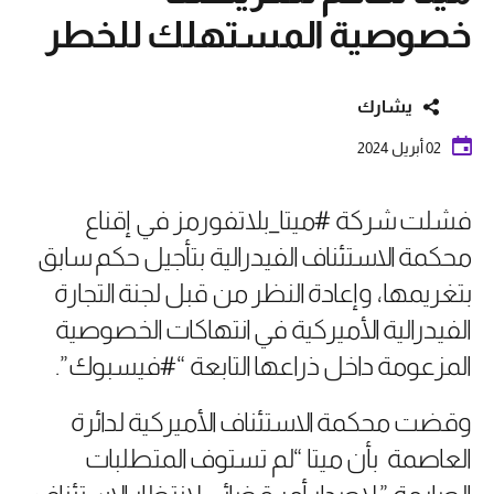
خصوصية المستهلك للخطر
يشارك
02 أبريل 2024
فشلت شركة #ميتا_بلاتفورمز في إقناع
محكمة الاستئناف الفيدرالية بتأجيل حكم سابق
بتغريمها، وإعادة النظر من قبل لجنة التجارة
الفيدرالية الأميركية في انتهاكات الخصوصية
المزعومة داخل ذراعها التابعة “#فيسبوك”.
وقضت محكمة الاستئناف الأميركية لدائرة
العاصمة بأن ميتا “لم تستوف المتطلبات