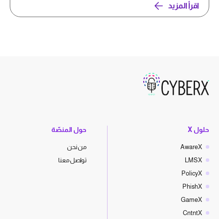
اقرأ المزيد
حلول X
حول المنصّة
AwareX
من نحن
LMSX
تواصل معنا
PolicyX
PhishX
GameX
CntntX