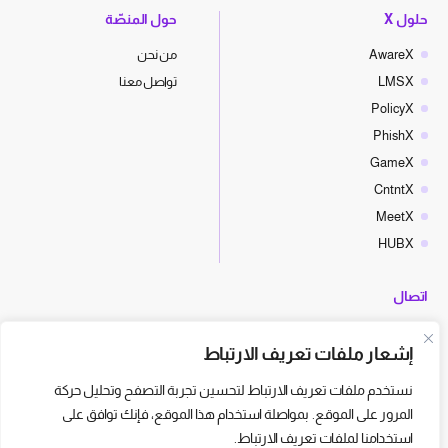
حلول X
حول المنصّة
AwareX
من نحن
LMSX
تواصل معنا
PolicyX
PhishX
GameX
CntntX
MeetX
HUBX
اتصال
hello@cyberx.world
إشعار ملفات تعريف الارتباط
أخبار سايبر إكس
نستخدم ملفات تعريف الارتباط لتحسين تجربة التصفح وتحليل حركة
المرور على الموقع. بمواصلة استخدام هذا الموقع، فإنك توافق على
استخدامنا لملفات تعريف الارتباط.