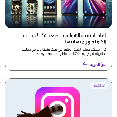
لماذا اختفت الهواتف الصغيرة؟ الأسباب
الكاملة وراء نهايتها
كان يسعُّه جيبك الضيِّق، ويقع في يدك بشكل مريح، وكانت
بطاريته تدوم أيامًا. Nokia 3310 وSony Ericsson...
اقرأ المزيد
آخر الأخبار