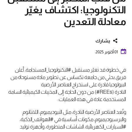
التكنولوجيا: اكتشاف يغيّر
معادلة التعدين
يشارك
01 أكتوبر 2025
في خطوة قد تغيّر مستقبل #التكنولوجيا_المستدامة، أعلن
فريق بحثي من جامعة تكساس عن تطوير مادة مستوحاة من
البيولوجيا قادرة على استخراج العناصر الأرضية
النادرة
(#REEs)
من دون الحاجة إلى المذيبات الكيميائية السامة
المستخدمة عادة في هذه العمليات
.
وتُعد العناصر الأرضية النادرة، مثل النيوديميوم، اللانثانوم
والبرسيوديميوم، مكونات أساسية في #الهواتف_الذكية،
#السيارات_الكهربائية، الشاشات المتطورة، وأجهزة توليد