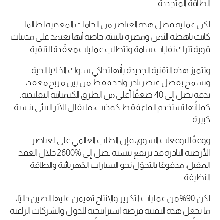
الطاقة المتجددة
.
لكن عملية فصل هذه العناصر من الخامات المعدنية لطالما
كانت باهظة الثمن ومضرة بالبيئة، خاصة أنها تعتمد على مذيبات
قوية تترك نفايات سامة وتتطلب عمليات معقّدة للتنقية
.
وتتميز هذه التقنية الجديدة بأنها تحاكي سلوك الخلايا الحية.
وتسمح بفصل عنصر نادر واحد فقط من بين مزيج معقد،
بدقة تصل إلى 40
ضعفًا أعلى من الطرق الكيميائية التقليدية.
كما أنها تستخدم الماء فقط كمذيب، ما يقلل الأثر البيئي بنسبة
كبيرة
.
ووفقًا لتوقعات السوق، فإن الطلب العالمي على العناصر
الأرضية النادرة قد يرتفع بنسبة تصل إلى
2600%
خلال العقد
المقبل، مدفوعًا بالتحوّل نحو السيارات الكهربائية والطاقة
النظيفة
.
لكن 90% من عمليات التكرير والإنتاج تهيمن عليها الصين حاليًا،
ما يجعل هذه التقنية فرصة استراتيجية للدول والشركات الراغبة