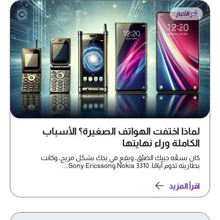
آخر الأخبار
لماذا اختفت الهواتف الصغيرة؟ الأسباب
الكاملة وراء نهايتها
كان يسعُّه جيبك الضيِّق، ويقع في يدك بشكل مريح، وكانت
بطاريته تدوم أيامًا. Nokia 3310 وSony Ericsson...
اقرأ المزيد