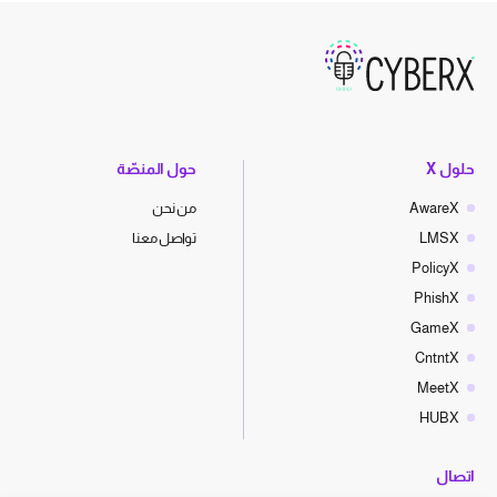
حلول X
حول المنصّة
AwareX
من نحن
LMSX
تواصل معنا
PolicyX
PhishX
GameX
CntntX
MeetX
HUBX
اتصال