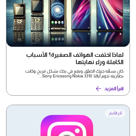
لماذا اختفت الهواتف الصغيرة؟ الأسباب
الكاملة وراء نهايتها
كان يسعُّه جيبك الضيِّق، ويقع في يدك بشكل مريح، وكانت
بطاريته تدوم أيامًا. Nokia 3310 وSony Ericsson...
اقرأ المزيد
آخر الأخبار