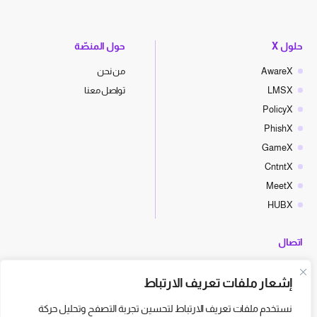
حلول X
حول المنصّة
AwareX
من نحن
LMSX
تواصل معنا
PolicyX
PhishX
GameX
CntntX
MeetX
HUBX
اتصال
hello@cyberx.world
إشعار ملفات تعريف الارتباط
أخبار سايبر إكس
نستخدم ملفات تعريف الارتباط لتحسين تجربة التصفح وتحليل حركة