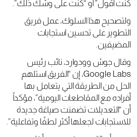
كنت أقول” أو “كنت على وشك ذلك”.
ولتصحيح هذا السلوك، عمل فريق
التطوير على تحسين استجابات
المضيفين.
وقال جوش وودوارد، نائب رئيس
Google Labs، إن “الفريق استلهم
الحل من الطريقة التي يتعامل بها
أفراده مع المقاطعات اليومية”، مؤكداً
أن “التعديلات تضمنت صياغة جديدة
للاستجابات لجعلها أكثر لطفًا وتفاعلية”.