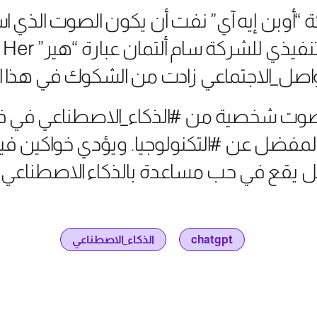
 “أوبن إيه آي” نفت أن يكون الصوت الذي 
إل
واصل_الاجتماعي زادت من الشكوك في هذا ا
ه المفضل عن #التكنولوجيا. ويؤدي خواكين ف
chatgpt
الذكاء_الاصطناعي