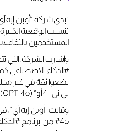
تبدي شركة “أوبن إيه آ
تتسبب الواقعية الكبيرة
المستخدمين بالتفاعلات 
وأشارت الشركة، التي تت
#الذكاء_الاصطناعي كم
يضعوا ثقة في غير محلها
بي تي- 4 أو” (GPT-4o) من “تشات جي بي تي” قد تفاقم هذا التأثير.
4o# من برنامج #الذكا