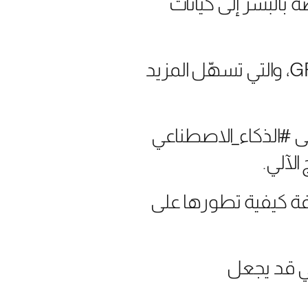
 خاصة بالبشر إلى كيانات
وحذّرت من أن “هذا الخطر قد يزداد بسبب القدرات الصوتية لـGPT-4o، والتي تسهّل المزيد
ى #الذكاء_الاصطناعي
الآلي.
رفة كيفية تطورها على
عي قد يجعل