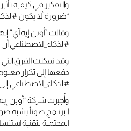
والتفكير في كيفية تأثير
“ضرورة ألا يكون #الذكاء
وقالت “أوبن إيه آي” إ
#الذكاء_الاصطناعي أن ت
دفعها إلى تكرار معلوما
#الذكاء_الاصطناعي إلى 
وأُجبرت شركة “أوبن إيه
البرنامج صوتاً يشبه ص
المحتملة لتقنية استنس