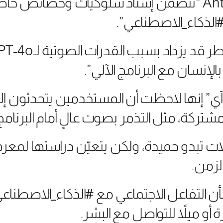
Anthropomorphization “تتضمن إسناد سلوكيات وخصائص
#الذكاء_الاصطناعي”.
لإنسان مع البرنامج الآلي”.
آي” إنها لاحظت أن المستخدمين يتحدثون إل
تركة، مثل التذمر بصوت عالٍ أمام البرنامج 
لات تبدو حميدة، ولكن يتعيّن دراستها لمع
لزمن.
بأن التفاعل الاجتماعي مع #الذكاء_الاصطنا
و ميلاً للتواصل مع البشر.