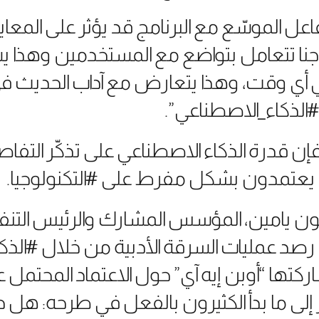
تفاعل الموسّع مع البرنامج قد يؤثر على المعايي
اذجنا تتعامل بتواضع مع المستخدمين وهذا
ي أي وقت، وهذا يتعارض مع آداب الحديث في 
الذكاء_الاصطناعي”.
ن قدرة الذكاء الاصطناعي على تذكّر التفاصيل 
 يعتمدون بشكل مفرط على #التكنولوجيا.
لون يامين، المؤسس المشارك والرئيس التن
د عمليات السرقة الأدبية من خلال #الذكا
اركتها “أوبن إيه آي” حول الاعتماد المحتمل
إلى ما بدأ الكثيرون بالفعل في طرحه: هل 