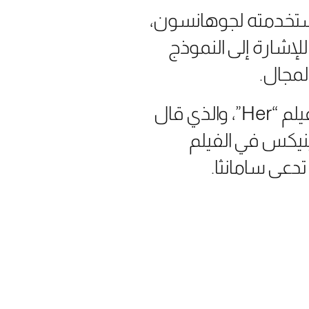
استخدمته لجوهانسون،
ا أن استخدام الرئيس التنفيذي للشركة سام ألتمان عبارة “هير” Her للإشارة إلى النموذج
لمجال.
فقد أدت جوهانسون صوت شخصية من #الذكاء_الاصطناعي في فيلم “Her”، والذي قال
ينيكس في الفيلم