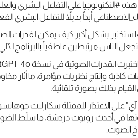
 هذه #التكنولوجيا على التفاعل البشري والعل
_الاصطناعي أبداً بديلاً للتفاعل البشري الفع
نها ستختبر بشكل أكبر كيف يمكن لقدرات ال
جعل الناس مرتبطين عاطفياً بالبرنامج الآلي.
ت كاذبة وإنتاج نظريات مؤامرة، ما أثار مخا
القيام بذلك بصورة تلقائية.
 آي” على الاعتذار للممثلة سكارليت جوهانس
وتها في أحدث روبوت دردشة، ما سلّط الضوء 
اخ الصوت.