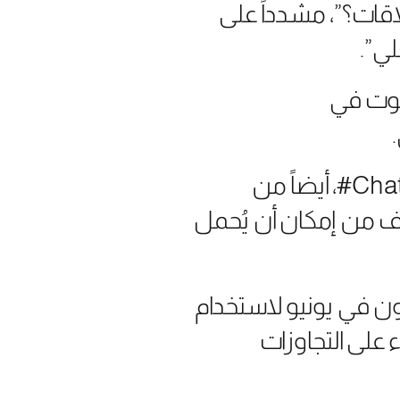
اقات؟”، مشدداً على
لي”.
صوت في
وقد تمكنت الفرق التي اختبرت القدرات الصوتية في نسخة ChatGPT-4o#، أيضاً من
وف من إمكان أن يُحمل
ون في يونيو لاستخدام
على التجاوزات