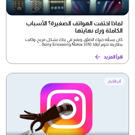
لماذا اختفت الهواتف الصغيرة؟ الأسباب
الكاملة وراء نهايتها
كان يسعُّه جيبك الضيِّق، ويقع في يدك بشكل مريح، وكانت
بطاريته تدوم أيامًا. Nokia 3310 وSony Ericsson...
اقرأ المزيد
آخر الأخبار