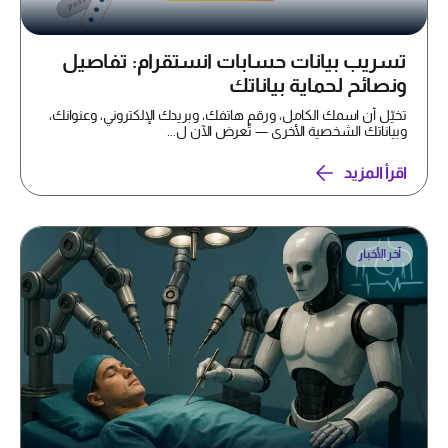
تسريب بيانات حسابات انستقرام: تفاصيل
ونصائح لحماية بياناتك
تخيّل أن اسمك الكامل، ورقم هاتفك، وبريدك الإلكتروني، وعنوانك،
وبياناتك الشخصية الأخرى — تُعرض الآن ل...
اقرأ المزيد
آخر الأخبار