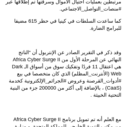
مرتبطين بعمليات احتيال الأموال وسرقتها تم إطلاقها عبر
#منصات_التواصل_الاجتماعي.
كما ساعدت السلطات في كينيا في حظر 615 مضيفا
للبرامج الضارة.
وقد ذكر في التقرير الصادر عن الإنتربول أن “الناتج
النهائي عن المرحلة الأول من Africa Cyber Surge II
هي اعتقال 11 فردًا وتفكيك سوق من أسواق الـ Dark
Web (الأنترنت_المظلم) الذي كان متخصصا في بيع
#أدوات_القرصنة وعروض #الجرائم_الإلكترونية كخدمة
(CaaS) ، بالإضافة إلى أكثر من 200000 جزء من البنية
التحتية الخبيثة .
مع العلم أنه تم تمويل برنامج Africa Cyber ​​Surge II
من مكتب التنمية الخارجي للمملكة المتحدة و وزارة