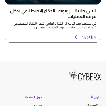
ليس طبيبًا… روبوت بالذكاء الاصطناعي يدخل
غرفة العمليات
في مشهد يبدو أقرب إلى الخيال العلمي، خطا #الذكاء_الاصطناعي
خطوة غير مسبوقة نحو غرف العمليات، بعدما ن...
اقرأ المزيد
حلول X
حول المنصّة
AwareX
من نحن