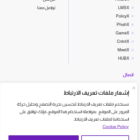
LMSX
تواصل معنا
PolicyX
PhishX
GameX
CntntX
MeetX
HUBX
اتصال
hello@cyberx.world
إشعار ملفات تعريف الارتباط
أخبار سايبر إكس
نستخدم ملفات تعريف الارتباط لتحسين تجربة التصفح وتحليل حركة
المرور على الموقع. بمواصلة استخدام هذا الموقع، فإنك توافق على
استخدامنا لملفات تعريف الارتباط.
Cookie Policy