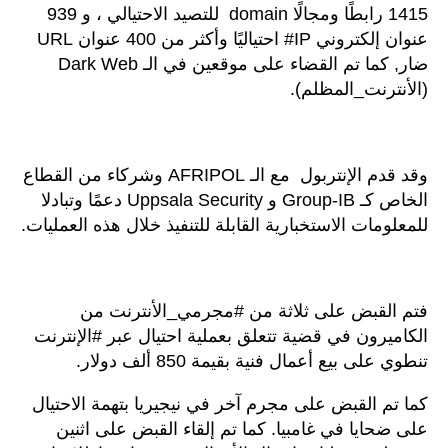
1415 رابطًا ومجالًا domain للتصيد الاحتيالي ، و 939
عنوان إلكتروني IP# احتياليًا وأكثر من 400 عنوان URL
ضار, كما تم القضاء على موقعين في الـ Dark Web
(الأنترنت_المظلم).
وقد قدم الإنتربول مع الـ AFRIPOL وشركاء من القطاع
الخاص كـ Group-IB و Uppsala Security دعمًا وتبادلا
للمعلومات الاستخبارية القابلة للتنفيذ خلال هذه العمليات.
فتم القبض على ثلاثة من #مجرمي_الأنترنت من
الكاميرون في قضية تتعلق بعملية احتيال عبر #الإنترنت
تنطوي على بيع أعمال فنية بقيمة 850 ألف دولار.
كما تم القبض على مجرم آخر في نيجيريا بتهمة الاحتيال
على ضحايا في غامبيا. كما تم إلقاء القبض على اثنين