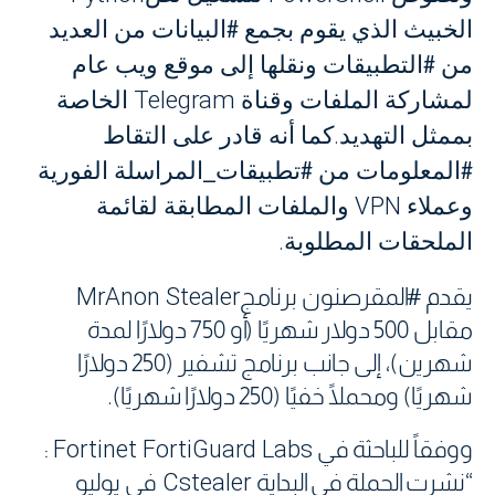
الخبيث الذي يقوم بجمع #البيانات من العديد
من #التطبيقات ونقلها إلى موقع ويب عام
Telegram
لمشاركة الملفات وقناة
الخاصة
.
بممثل التهديد
كما أنه قادر على التقاط
#المعلومات من #تطبيقات_المراسلة الفورية
VPN
وعملاء
والملفات المطابقة لقائمة
.
الملحقات المطلوبة
يقدم #المقرصنون برنامج
MrAnon Stealer
مقابل 500 دولار شهريًا (أو 750 دولارًا لمدة
شهرين)، إلى جانب برنامج تشفير (250 دولارًا
شهريًا) ومحملًا خفيًا (250 دولارًا شهريًا)
.
ووفقاً للباحثة في
Fortinet FortiGuard Labs
:
“نشرت الحملة في البداية
Cstealer
في يوليو