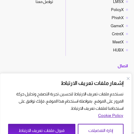
LMSX
تواصل معنا
PolicyX
PhishX
GameX
CntntX
MeetX
HUBX
اتصال
hello@cyberx.world
إشعار ملفات تعريف الارتباط
أخبار سايبر إكس
نستخدم ملفات تعريف الارتباط لتحسين تجربة التصفح وتحليل حركة
المرور على الموقع. بمواصلة استخدام هذا الموقع، فإنك توافق على
استخدامنا لملفات تعريف الارتباط.
Cookie Policy
إدارة التفضيلات
قبول ملفات تعريف الارتباط