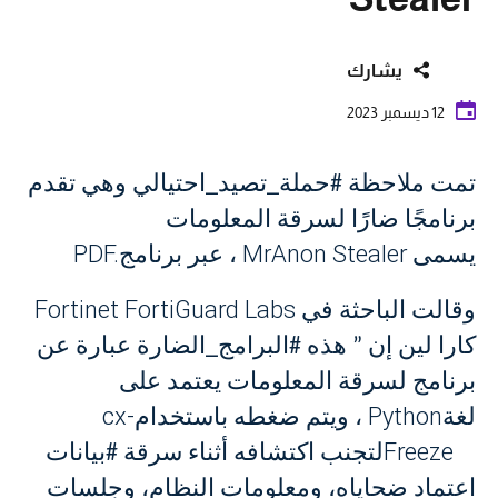
يشارك
12 ديسمبر 2023
تمت ملاحظة #حملة_تصيد_احتيالي وهي تقدم
برنامجًا ضارًا لسرقة المعلومات
PDF.
MrAnon Stealer
يسمى
، عبر برنامج
Fortinet FortiGuard Labs
وقالت الباحثة في
كارا لين إن ” هذه #البرامج_الضارة عبارة عن
برنامج لسرقة المعلومات يعتمد على
cx-
Python
لغة
، ويتم ضغطه باستخدام
Freeze
لتجنب اكتشافه أثناء سرقة #بيانات
اعتماد ضحاياه، ومعلومات النظام، وجلسات