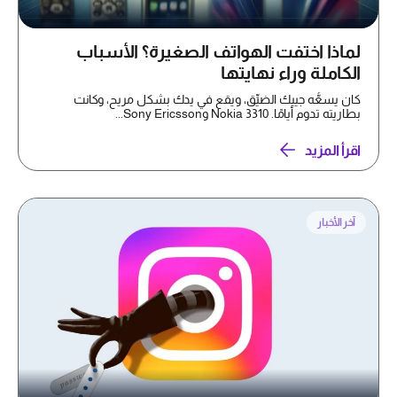
لماذا اختفت الهواتف الصغيرة؟ الأسباب
الكاملة وراء نهايتها
كان يسعُّه جيبك الضيِّق، ويقع في يدك بشكل مريح، وكانت
بطاريته تدوم أيامًا. Nokia 3310 وSony Ericsson...
اقرأ المزيد
آخر الأخبار