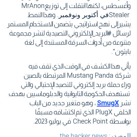
وأغسطس، لكنها انتقلت إلى توزيع
MrAnon
Stealer
في أكتوبر ونوفمبر
.
وهذا النمط
يشيرإلى نهج استراتيجي يتضمن الاستخدام المستمر
لرسائل #البريد_الإلكتروني التصيدية لنشر مجموعة
متنوعة من أدوات السرقة المستندة إلى لغة
بايثون
.”
يأتي هذا الكشف في الوقت الذي تقف فيه
شركة
Mustang Panda
المرتبطة بالصين
وراء حملة بريد إلكتروني للتصيد الإحتيالي والتي
تستهدف الحكومة التايوانية والدبلوماسيين بهدف
نشر
SmugX
، وهو متغير جديد من الباب
الخلفي
PlugX
الذي تم اكتشافه مسبقًا
بواسطة
Check Point
في يوليو 2023
.
المصدر: the hacker news