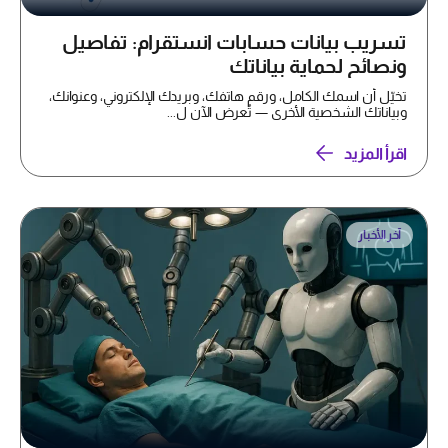
تسريب بيانات حسابات انستقرام: تفاصيل
ونصائح لحماية بياناتك
تخيّل أن اسمك الكامل، ورقم هاتفك، وبريدك الإلكتروني، وعنوانك،
وبياناتك الشخصية الأخرى — تُعرض الآن ل...
اقرأ المزيد
آخر الأخبار