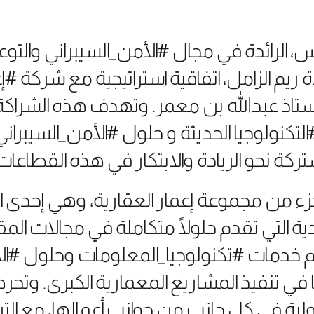
الرائدة في مجال #الأمن_السيبراني والتوعي
 ريم الزامل، اتفاقية استراتيجية مع شركة #إعم
تاذ عبدالله بن معمر. وتهدف هذه الشراكة إ
تكنولوجيا الحديثة و حلول #الأمن_السيبران
كة نحو الريادة والابتكار في هذه القطاعات 
زء من مجموعة إعمار العقارية، وهي إحدى ا
ية التي تقدم حلولًا متكاملة في مجالات المق
دمات #تكنولوجيا_المعلومات وحلول #الأم
ًا في تنفيذ المشاريع المعمارية الكبرى. وتحر
دولية في كل جانب من جوانب أعمالها، مع الت