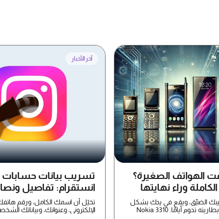
آخر الأخبار
فت الهواتف الصغيرة؟
تسريب بيانات حسابات
لكاملة وراء نهايتها
انستقرام: تفاصيل ونصا
لحماية بياناتك
يبك الضيِّق، ويقع في يدك بشكل
تخيّل أن اسمك الكامل، ورقم هاتفك
مريح، وكانت بطاريته تدوم أيامًا. Nokia 3310
الإلكتروني، وعنوانك، وبياناتك الشخص
تُعرض الآن ل...