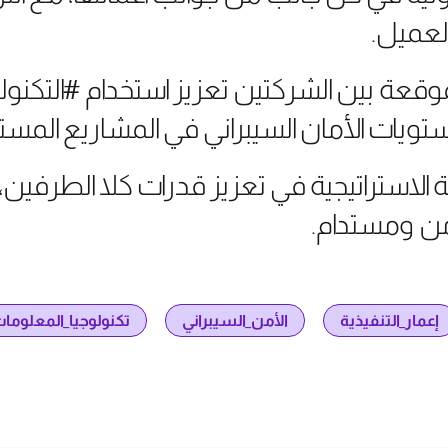
لعميل.
قعة بين الشركتين تعزيز استخدام #التكنول
ستويات الأمان السيبراني في المشاريع المستق
استراتيجية في تعزيز قدرات كلا الطرفين، إض
من ومستدام.
إعمار_التنفيذية
الأمن_السيبراني
تكنولوجيا_المعلوما