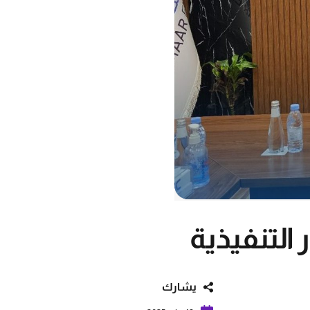
التنفيذية
يشارك