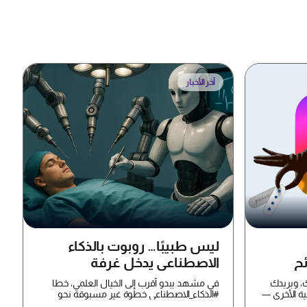
آخر الأخبار
ليس طبيبًا… روبوت بالذكاء
ئح
الاصطناعي يدخل غرفة
العمليات
، وبريدك
في مشهد يبدو أقرب إلى الخيال العلمي، خطا
ية الأخرى —
#الذكاء_الاصطناعي خطوة غير مسبوقة نحو
غرف العمليات، بعدما ن...