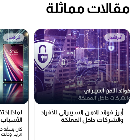
مقالات مماثلة
آخر الأخبار
آخر الأخبار
أبرز فوائد الامن السيبراني للأفراد
لماذا اخت
والشركات داخل المملكة
الأسباب ا
كان يسعُّه ج
وSony Ericsson...