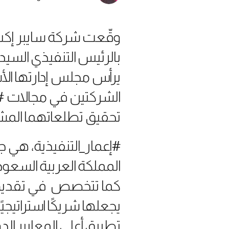
وقّعت شركة سايبر إكس، 
بالرئيس التنفيذي السيدة
يرأس مجلس إدارتها الأس
الشركتين في مجالات #ال
تحقيق تطلعاتهما المشتر
#إعمار_التنفيذية، هي ج
المملكة العربية السعود
كما تتخصص في تقديم خ
يجعلها شريكًا استراتيجي
تطبيق أعلى المعايير ال