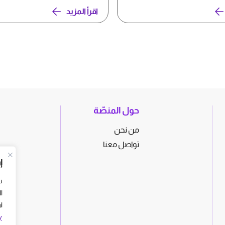
اقرأ المزيد
حول المنصّة
من نحن
تواصل معنا
إ
ن
ا
ا
y