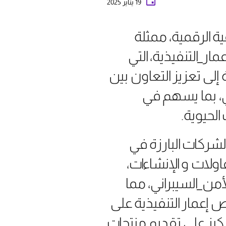
19 يناير 2025
ة الرقمية، ممثلة
ار_التنفيذية، التي
لى تعزيز التعاون بين
ي، بما يسهم في
الحيوية.
لشركات البارزة في
اولات و الإنشاءات،
ن_السيبراني، مما
ص إعمار التنفيذية على
ركيز على تقديم منتجات