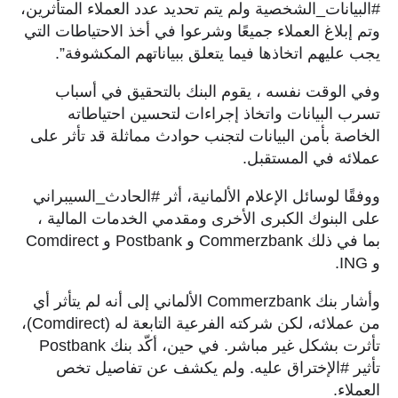
#البيانات_الشخصية ولم يتم تحديد عدد العملاء المتأثرين،
وتم إبلاغ العملاء جميعًا و
شرعوا في أخذ الاحتياطات التي
يجب عليهم اتخاذها فيما يتعلق ببياناتهم المكشوفة”.
وفي الوقت نفسه ، يقوم البنك بالتحقيق في أسباب
تسرب البيانات واتخاذ إجراءات لتحسين احتياطاته
الخاصة بأمن البيانات لتجنب حوادث مماثلة قد تأثر على
عملائه في المستقبل.
ووفقًا لوسائل الإعلام الألمانية، أثر #الحادث_السيبراني ​​
على البنوك الكبرى الأخرى ومقدمي الخدمات المالية ،
بما في ذلك
Commerzbank
و
Postbank
و
Comdirect
و
ING
.
وأشار بنك
Commerzbank
الألماني إلى أنه لم يتأثر أي
من عملائه، لكن شركته الفرعية التابعة له (
Comdirect
)،
تأثرت بشكل غير مباشر. في حين، أكّد بنك
Postbank
تأثير #الإختراق عليه. ولم يكشف عن تفاصيل تخص
العملاء.