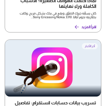
لماذا اختفت الهواتف الصغيرة؟ الأسباب
الكاملة وراء نهايتها
كان يسعُّه جيبك الضيِّق، ويقع في يدك بشكل مريح، وكانت
بطاريته تدوم أيامًا. Nokia 3310 وSony Ericsson...
اقرأ المزيد
آخر الأخبار
تسريب بيانات حسابات انستقرام: تفاصيل