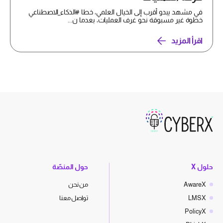
في مشهد يبدو أقرب إلى الخيال العلمي، خطا #الذكاء_الاصطناعي
خطوة غير مسبوقة نحو غرف العمليات، بعدما ن...
اقرأ المزيد
حلول X
حول المنصّة
AwareX
من نحن
LMSX
تواصل معنا
PolicyX