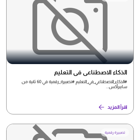
الذكاء الاصطناعي في التعليم
#الذكاء_الاصطناعي_في_التعليم #تصبيرة_رقمية في 60 ثانية من
سايبرأكس...
اقرأ المزيد
تصبيرة رقمية