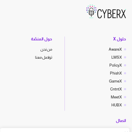
حلول X
حول المنصّة
AwareX
من نحن
LMSX
تواصل معنا
PolicyX
PhishX
GameX
CntntX
MeetX
HUBX
اتصال
hello@cyberx.world