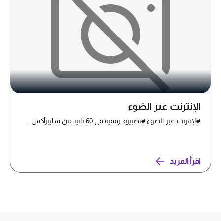
الإنترنت عبر الضوء
#الإنترنت_عبر_الضوء #تصبيرة_رقمية في 60 ثانية من سايبرأكس...
اقرأ المزيد