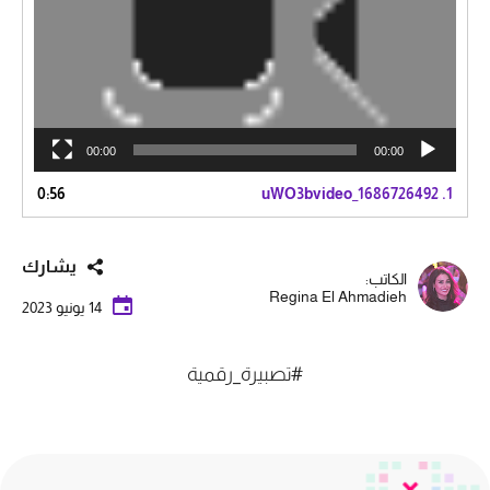
00:00
00:00
0:56
uWO3bvideo_1686726492
1.
يشارك
الكاتب:
Regina El Ahmadieh
14 يونيو 2023
#تصبيرة_رقمية